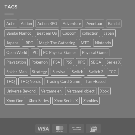
TAGS
Actie
Action
Action RPG
Adventure
Avontuur
Bandai
Bandai Namco
Beat em Up
Capcom
collection
Japan
Japans
JRPG
Magic The Gathering
MTG
Nintendo
Open World
PC
PC Physical Games
Physical Game
Playstation
Pokemon
PS4
PS5
RPG
SEGA
Series X
Spider-Man
Strategy
Survival
Switch
Switch 2
TCG
THQ
THQ Nordic
Trading Card Game
Turn-Based
Universe Beyond
Verzamelen
Verzamel object
Xbox
Xbox One
Xbox Series
Xbox Series X
Zombies