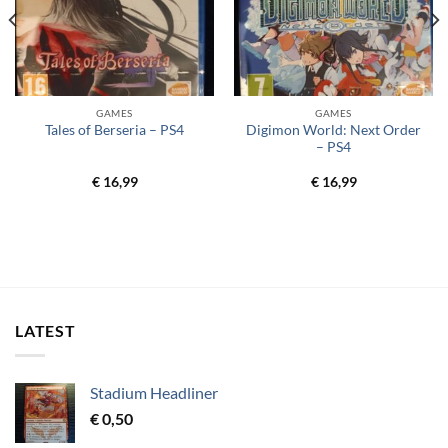
GAMES
GAMES
Digimon World: Next Order
Tales of Berseria – PS4
– PS4
€
16,99
€
16,99
LATEST
Stadium Headliner
€
0,50