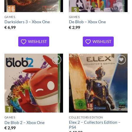
GAMES
GAMES
Darksiders 3 – Xbox One
De Blob – Xbox One
€
6,99
€
2,99
WISHLIST
WISHLIST
Toevoegen
Toevoegen
aan
aan
verlanglijst
verlanglijst
GAMES
COLLECTORS EDITION
Elex 2 – Collectors Edition –
De Blob 2 – Xbox One
PS4
€
2,99