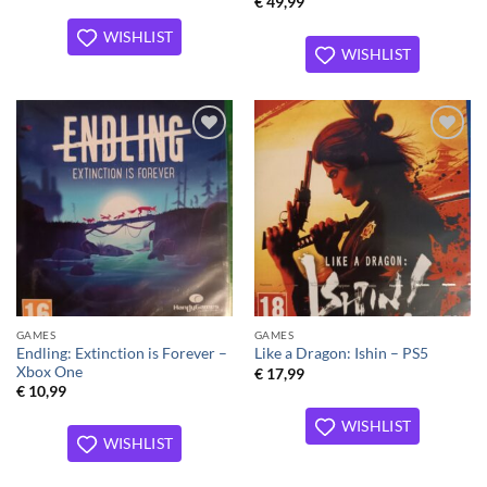
€
49,99
WISHLIST
WISHLIST
Toevoegen
Toevoegen
aan
aan
verlanglijst
verlanglijst
GAMES
GAMES
Endling: Extinction is Forever –
Like a Dragon: Ishin – PS5
Xbox One
€
17,99
€
10,99
WISHLIST
WISHLIST