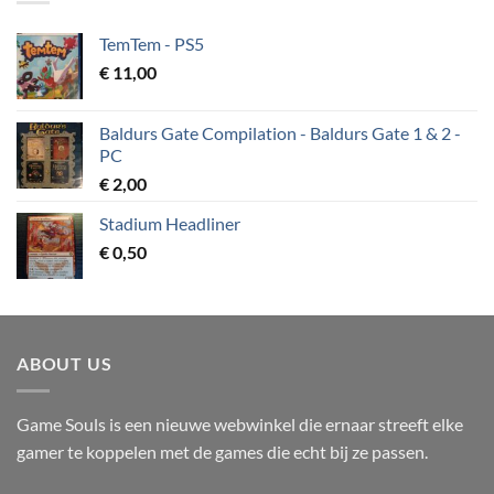
TemTem - PS5
€
11,00
Baldurs Gate Compilation - Baldurs Gate 1 & 2 -
PC
€
2,00
Stadium Headliner
€
0,50
ABOUT US
Game Souls is een nieuwe webwinkel die ernaar streeft elke
gamer te koppelen met de games die echt bij ze passen.