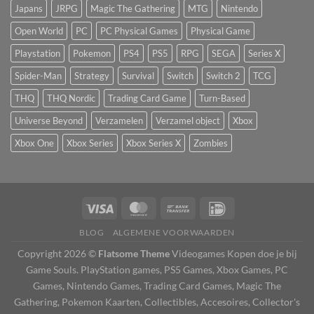
Japans
JRPG
Magic The Gathering
MTG
Nintendo
Open World
PC
PC Physical Games
Physical Game
Playstation
Pokemon
PS4
PS5
RPG
SEGA
Series X
Spider-Man
Strategy
Survival
Switch
Switch 2
TCG
THQ
THQ Nordic
Trading Card Game
Turn-Based
Universe Beyond
Verzamelen
Verzamel object
Xbox
Xbox One
Xbox Series
Xbox Series X
Zombies
BLOG
ALGEMENE VOORWAARDEN
Copyright 2026 ©
Flatsome Theme
Videogames Kopen doe je bij
Game Souls. PlayStation games, PS5 Games, Xbox Games, PC
Games, Nintendo Games, Trading Card Games, Magic The
Gathering, Pokemon Kaarten, Collectibles, Accesoires, Collector's