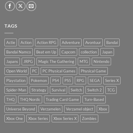
TAGS
Actie
Action
Action RPG
Adventure
Avontuur
Bandai
Bandai Namco
Beat em Up
Capcom
collection
Japan
Japans
JRPG
Magic The Gathering
MTG
Nintendo
Open World
PC
PC Physical Games
Physical Game
Playstation
Pokemon
PS4
PS5
RPG
SEGA
Series X
Spider-Man
Strategy
Survival
Switch
Switch 2
TCG
THQ
THQ Nordic
Trading Card Game
Turn-Based
Universe Beyond
Verzamelen
Verzamel object
Xbox
Xbox One
Xbox Series
Xbox Series X
Zombies