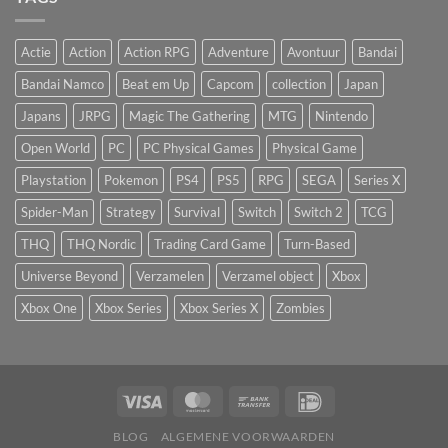
Actie
Action
Action RPG
Adventure
Avontuur
Bandai
Bandai Namco
Beat em Up
Capcom
collection
Japan
Japans
JRPG
Magic The Gathering
MTG
Nintendo
Open World
PC
PC Physical Games
Physical Game
Playstation
Pokemon
PS4
PS5
RPG
SEGA
Series X
Spider-Man
Strategy
Survival
Switch
Switch 2
TCG
THQ
THQ Nordic
Trading Card Game
Turn-Based
Universe Beyond
Verzamelen
Verzamel object
Xbox
Xbox One
Xbox Series
Xbox Series X
Zombies
BLOG
ALGEMENE VOORWAARDEN