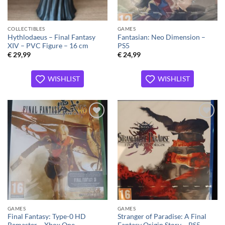
COLLECTIBLES
GAMES
Hythlodaeus – Final Fantasy
Fantasian: Neo Dimension –
XIV – PVC Figure – 16 cm
PS5
€
29,99
€
24,99
WISHLIST
WISHLIST
Toevoegen
Toevoegen
aan
aan
verlanglijst
verlanglijst
GAMES
GAMES
Final Fantasy: Type-0 HD
Stranger of Paradise: A Final