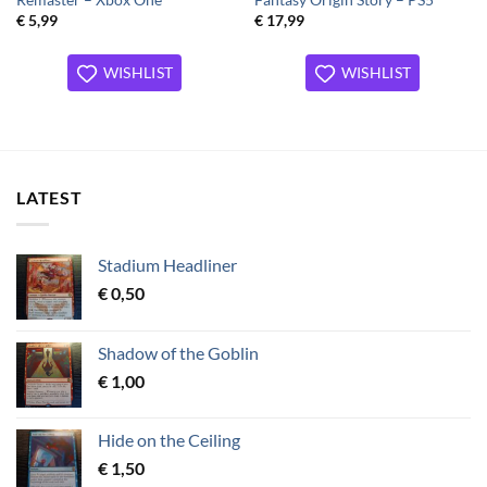
Remaster – Xbox One
Fantasy Origin Story – PS5
€
5,99
€
17,99
WISHLIST
WISHLIST
LATEST
Stadium Headliner
€
0,50
Shadow of the Goblin
€
1,00
Hide on the Ceiling
€
1,50