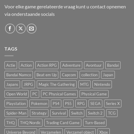
Voor elke game gerelateerde vraag kunt u contact opnemen
via onderstaande socials
TAGS
Actie
Action
Action RPG
Adventure
Avontuur
Bandai
Bandai Namco
Beat em Up
Capcom
collection
Japan
Japans
JRPG
Magic The Gathering
MTG
Nintendo
Open World
PC
PC Physical Games
Physical Game
Playstation
Pokemon
PS4
PS5
RPG
SEGA
Series X
Spider-Man
Strategy
Survival
Switch
Switch 2
TCG
THQ
THQ Nordic
Trading Card Game
Turn-Based
Universe Beyond
Verzamelen
Verzamel object
Xbox