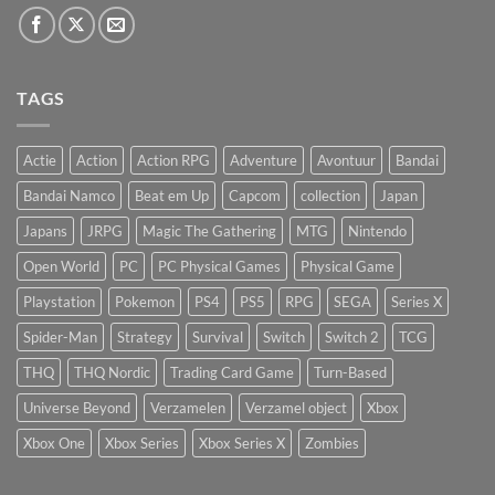
TAGS
Actie
Action
Action RPG
Adventure
Avontuur
Bandai
Bandai Namco
Beat em Up
Capcom
collection
Japan
Japans
JRPG
Magic The Gathering
MTG
Nintendo
Open World
PC
PC Physical Games
Physical Game
Playstation
Pokemon
PS4
PS5
RPG
SEGA
Series X
Spider-Man
Strategy
Survival
Switch
Switch 2
TCG
THQ
THQ Nordic
Trading Card Game
Turn-Based
Universe Beyond
Verzamelen
Verzamel object
Xbox
Xbox One
Xbox Series
Xbox Series X
Zombies