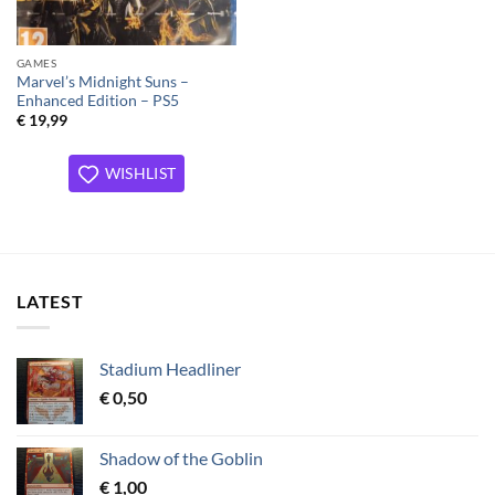
GAMES
Marvel’s Midnight Suns –
Enhanced Edition – PS5
€
19,99
WISHLIST
LATEST
Stadium Headliner
€
0,50
Shadow of the Goblin
€
1,00