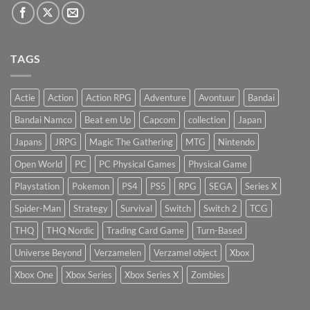
TAGS
Actie
Action
Action RPG
Adventure
Avontuur
Bandai
Bandai Namco
Beat em Up
Capcom
collection
Japan
Japans
JRPG
Magic The Gathering
MTG
Nintendo
Open World
PC
PC Physical Games
Physical Game
Playstation
Pokemon
PS4
PS5
RPG
SEGA
Series X
Spider-Man
Strategy
Survival
Switch
Switch 2
TCG
THQ
THQ Nordic
Trading Card Game
Turn-Based
Universe Beyond
Verzamelen
Verzamel object
Xbox
Xbox One
Xbox Series
Xbox Series X
Zombies