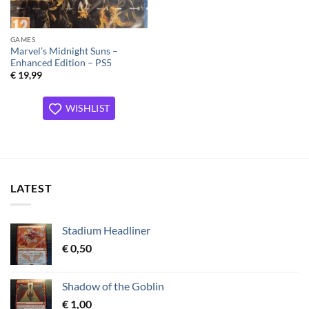
GAMES
Marvel’s Midnight Suns –
Enhanced Edition – PS5
€
19,99
WISHLIST
LATEST
Stadium Headliner
€
0,50
Shadow of the Goblin
€
1,00