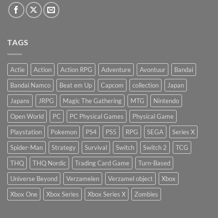
TAGS
Actie
Action
Action RPG
Adventure
Avontuur
Bandai
Bandai Namco
Beat em Up
Capcom
collection
Japan
Japans
JRPG
Magic The Gathering
MTG
Nintendo
Open World
PC
PC Physical Games
Physical Game
Playstation
Pokemon
PS4
PS5
RPG
SEGA
Series X
Spider-Man
Strategy
Survival
Switch
Switch 2
TCG
THQ
THQ Nordic
Trading Card Game
Turn-Based
Universe Beyond
Verzamelen
Verzamel object
Xbox
Xbox One
Xbox Series
Xbox Series X
Zombies