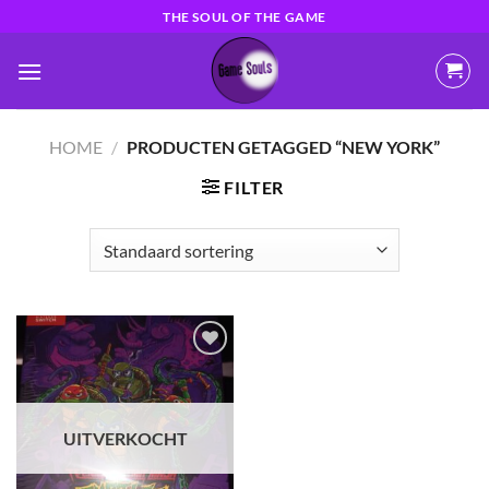
Ga
THE SOUL OF THE GAME
naar
inhoud
HOME
/
PRODUCTEN GETAGGED “NEW YORK”
FILTER
Toevoegen
aan
verlanglijst
UITVERKOCHT