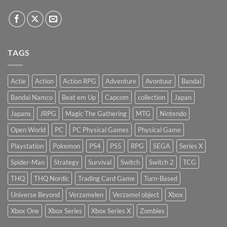
TAGS
Actie
Action
Action RPG
Adventure
Avontuur
Bandai
Bandai Namco
Beat em Up
Capcom
collection
Japan
Japans
JRPG
Magic The Gathering
MTG
Nintendo
Open World
PC
PC Physical Games
Physical Game
Playstation
Pokemon
PS4
PS5
RPG
SEGA
Series X
Spider-Man
Strategy
Survival
Switch
Switch 2
TCG
THQ
THQ Nordic
Trading Card Game
Turn-Based
Universe Beyond
Verzamelen
Verzamel object
Xbox
Xbox One
Xbox Series
Xbox Series X
Zombies