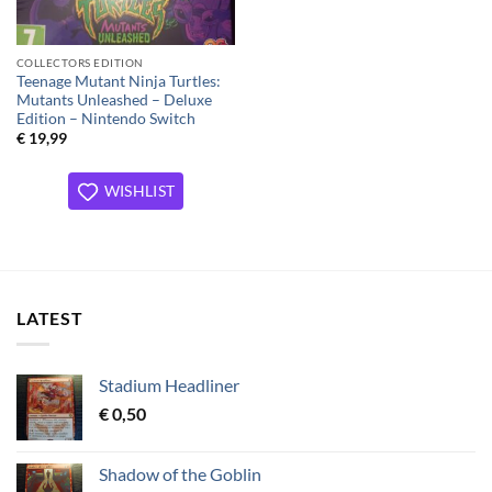
COLLECTORS EDITION
Teenage Mutant Ninja Turtles:
Mutants Unleashed – Deluxe
Edition – Nintendo Switch
€
19,99
WISHLIST
LATEST
Stadium Headliner
€
0,50
Shadow of the Goblin