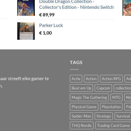
Double Dragon Collection -
Collector's Edition - Nintendo Switch
€
89,99
Parker Luck
€
1,00
TAGS
ar streeft elke gamer te
Actie
Action
Action RPG
Ad
n.
Beat em Up
Capcom
collectio
Magic The Gathering
MTG
Ni
Physical Game
Playstation
Po
Spider-Man
Strategy
Survival
THQ Nordic
Trading Card Game