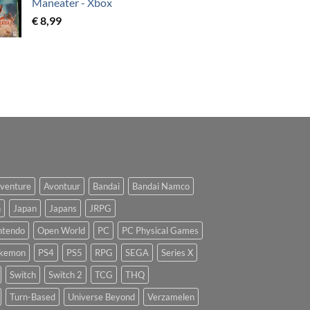
Maneater - Xbox
€
8,99
venture
Avontuur
Bandai
Bandai Namco
n
Japan
Japans
JRPG
ntendo
Open World
PC
PC Physical Games
kemon
PS4
PS5
RPG
SEGA
Series X
Switch
Switch 2
TCG
THQ
Turn-Based
Universe Beyond
Verzamelen