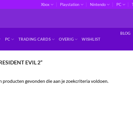
Xbox
Playstation
Nintendo
PC
BLOG
PC
TRADING CARDS
OVERIG
WISHLIST
SIDENT EVIL 2”
 producten gevonden die aan je zoekcriteria voldoen.