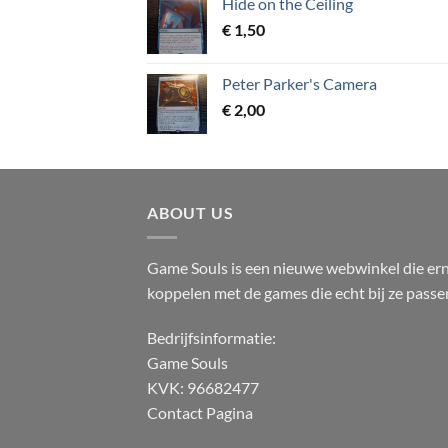
Hide on the Ceiling
€
1,50
Peter Parker's Camera
€
2,00
ABOUT US
Game Souls is een nieuwe webwinkel die erna
koppelen met de games die echt bij ze passe
Bedrijfsinformatie:
Game Souls
KVK: 96682477
Contact Pagina