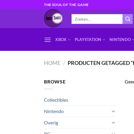
Ga
THE SOUL OF THE GAME
naar
Zoeken
inhoud
naar:
XBOX
PLAYSTATION
NINTENDO
HOME
/
PRODUCTEN GETAGGED “RE
BROWSE
Geen
Collectibles
Nintendo
Overig
PC