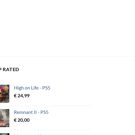
P RATED
High on Life - PS5
€
24,99
Remnant II - PS5
€
20,00