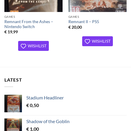
GAMES
GAMES
Remnant From the Ashes –
Remnant II – PS5
Nintendo Switch
€
20,00
€
19,99
WISHLIST
WISHLIST
LATEST
Stadium Headliner
€
0,50
Shadow of the Goblin
€
1,00