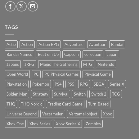
TAGS
Actie
Action
Action RPG
Adventure
Avontuur
Bandai
Bandai Namco
Beat em Up
Capcom
collection
Japan
Japans
JRPG
Magic The Gathering
MTG
Nintendo
Open World
PC
PC Physical Games
Physical Game
Playstation
Pokemon
PS4
PS5
RPG
SEGA
Series X
Spider-Man
Strategy
Survival
Switch
Switch 2
TCG
THQ
THQ Nordic
Trading Card Game
Turn-Based
Universe Beyond
Verzamelen
Verzamel object
Xbox
Xbox One
Xbox Series
Xbox Series X
Zombies