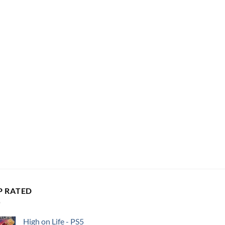
P RATED
High on Life - PS5