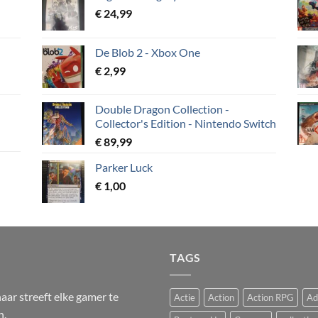
€
24,99
De Blob 2 - Xbox One
€
2,99
Double Dragon Collection -
Collector's Edition - Nintendo Switch
€
89,99
Parker Luck
€
1,00
TAGS
ar streeft elke gamer te
Actie
Action
Action RPG
Ad
n.