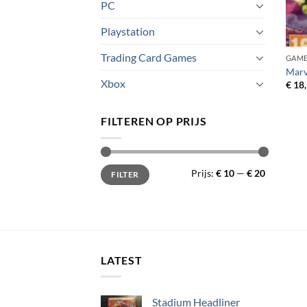
PC
Playstation
Trading Card Games
GAM
Marv
Xbox
€
18,
FILTEREN OP PRIJS
Min.
Max.
Prijs:
€ 10
—
€ 20
FILTER
prijs
prijs
LATEST
Stadium Headliner