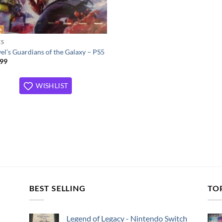
ES
el’s Guardians of the Galaxy – PS5
99
WISHLIST
BEST SELLING
TO
Legend of Legacy - Nintendo Switch