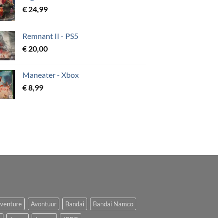
€
24,99
Remnant II - PS5
€
20,00
Maneater - Xbox
€
8,99
venture
Avontuur
Bandai
Bandai Namco