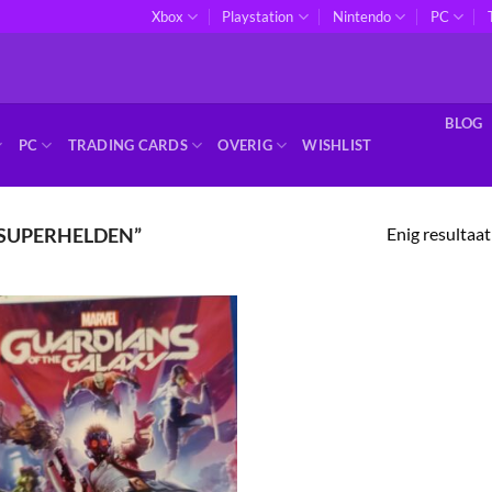
Xbox
Playstation
Nintendo
PC
BLOG
PC
TRADING CARDS
OVERIG
WISHLIST
Enig resultaat
SUPERHELDEN”
Toevoegen
aan
verlanglijst