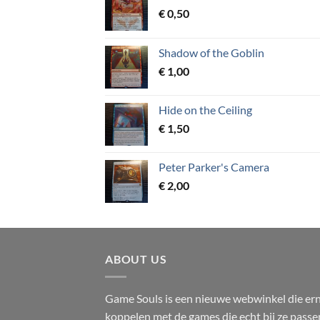
€
0,50
Shadow of the Goblin
€
1,00
Hide on the Ceiling
€
1,50
Peter Parker's Camera
€
2,00
ABOUT US
Game Souls is een nieuwe webwinkel die erna
koppelen met de games die echt bij ze passe