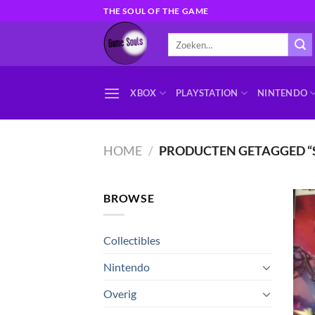
Ga
THE SOUL OF THE GAME
naar
Zoeken
inhoud
naar:
XBOX
PLAYSTATION
NINTENDO
HOME
/
PRODUCTEN GETAGGED “
BROWSE
Collectibles
Nintendo
Overig