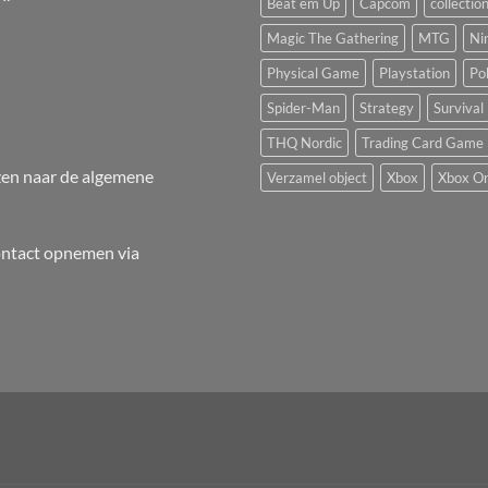
Beat em Up
Capcom
collectio
Magic The Gathering
MTG
Ni
Physical Game
Playstation
Po
Spider-Man
Strategy
Survival
THQ Nordic
Trading Card Game
en naar de
algemene
Verzamel object
Xbox
Xbox O
ontact opnemen via