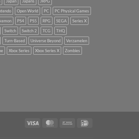
n
Japan
Japans
JRPG
ntendo
Open World
PC
PC Physical Games
kemon
PS4
PS5
RPG
SEGA
Series X
Switch
Switch 2
TCG
THQ
Turn-Based
Universe Beyond
Verzamelen
ne
Xbox Series
Xbox Series X
Zombies