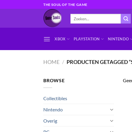
Ga
THE SOUL OF THE GAME
naar
Zoeken
inhoud
naar:
XBOX
PLAYSTATION
NINTENDO
HOME
/
PRODUCTEN GETAGGED 
BROWSE
Geen
Collectibles
Nintendo
Overig
PC