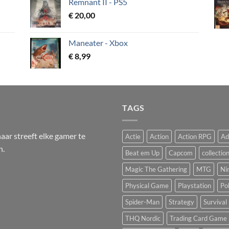
Remnant II - PS5
€
20,00
Maneater - Xbox
€
8,99
TAGS
ar streeft elke gamer te
Actie
Action
Action RPG
Ad
n.
Beat em Up
Capcom
collectio
Magic The Gathering
MTG
Ni
Physical Game
Playstation
Po
Spider-Man
Strategy
Survival
THQ Nordic
Trading Card Game