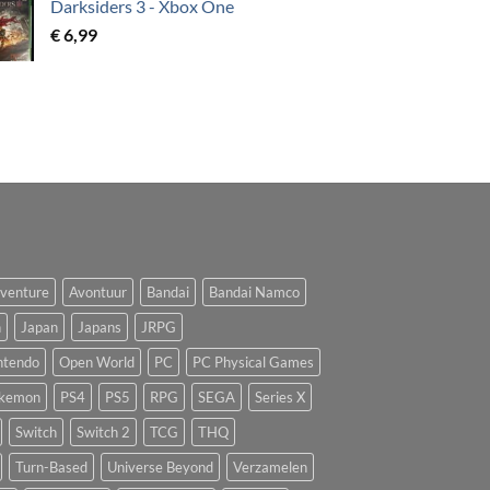
Darksiders 3 - Xbox One
€
6,99
venture
Avontuur
Bandai
Bandai Namco
n
Japan
Japans
JRPG
ntendo
Open World
PC
PC Physical Games
kemon
PS4
PS5
RPG
SEGA
Series X
Switch
Switch 2
TCG
THQ
Turn-Based
Universe Beyond
Verzamelen