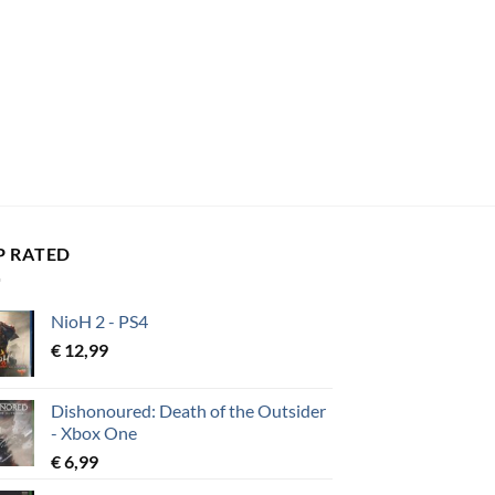
P RATED
NioH 2 - PS4
€
12,99
Dishonoured: Death of the Outsider
- Xbox One
€
6,99