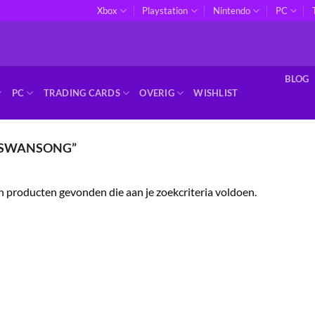
Xbox
Playstation
Nintendo
PC
BLOG
PC
TRADING CARDS
OVERIG
WISHLIST
“SWANSONG”
 producten gevonden die aan je zoekcriteria voldoen.