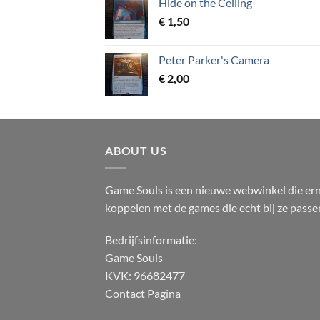
Hide on the Ceiling
€
1,50
Peter Parker's Camera
€
2,00
ABOUT US
Game Souls is een nieuwe webwinkel die erna
koppelen met de games die echt bij ze passe
Bedrijfsinformatie:
Game Souls
KVK: 96682477
Contact Pagina