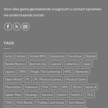
Voor elke game gerelateerde vraag kunt u contact opnemen
via onderstaande socials
TAGS
Actie
Action
Action RPG
Adventure
Avontuur
Bandai
Bandai Namco
Beat em Up
Capcom
collection
Japan
Japans
JRPG
Magic The Gathering
MTG
Nintendo
Open World
PC
PC Physical Games
Physical Game
Playstation
Pokemon
PS4
PS5
RPG
SEGA
Series X
Spider-Man
Strategy
Survival
Switch
Switch 2
TCG
THQ
THQ Nordic
Trading Card Game
Turn-Based