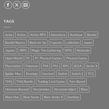
TAGS
Actie
Action
Action RPG
Adventure
Avontuur
Bandai
Bandai Namco
Beat em Up
Capcom
collection
Japan
Japans
JRPG
Magic The Gathering
MTG
Nintendo
Open World
PC
PC Physical Games
Physical Game
Playstation
Pokemon
PS4
PS5
RPG
SEGA
Series X
Spider-Man
Strategy
Survival
Switch
Switch 2
TCG
THQ
THQ Nordic
Trading Card Game
Turn-Based
Universe Beyond
Verzamelen
Verzamel object
Xbox
Xbox One
Xbox Series
Xbox Series X
Zombies