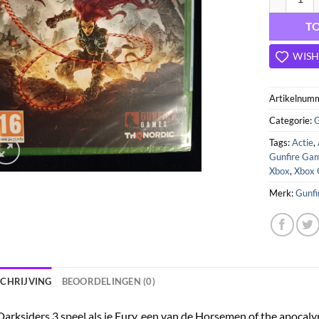
T
WISH
Artikelnum
Categorie:
Tags:
Actie
,
Gunfire Ga
Xbox
,
Xbox
Merk:
Gunf
SCHRIJVING
BEOORDELINGEN (0)
Darksiders 3 speel als je Fury, een van de Horsemen of the apocaly