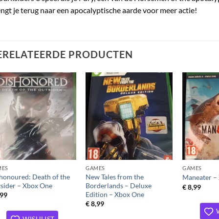
ngt je terug naar een apocalyptische aarde voor meer actie!
ERELATEERDE PRODUCTEN
Toevoegen
Toevoegen
aan
aan
verlanglijst
verlanglijst
MES
GAMES
GAMES
honoured: Death of the
New Tales from the
Maneater –
sider – Xbox One
Borderlands – Deluxe
€
8,99
Edition – Xbox One
,99
€
8,99
WISHLIST