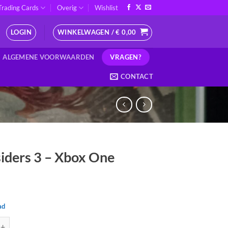
Trading Cards
Overig
Wishlist
LOGIN
WINKELWAGEN /
€
0,00
VRAGEN?
ALGEMENE VOORWAARDEN
CONTACT
iders 3 – Xbox One
ad
 3 - Xbox One aantal