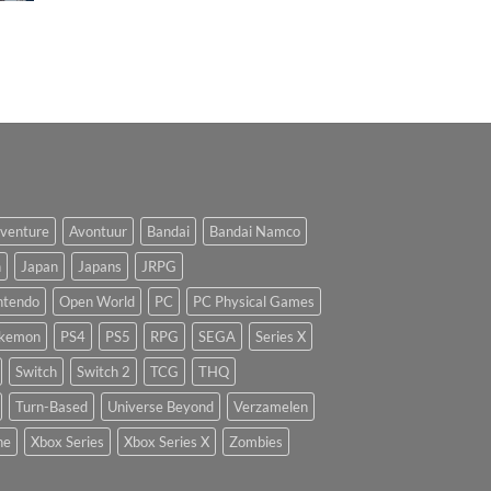
venture
Avontuur
Bandai
Bandai Namco
n
Japan
Japans
JRPG
ntendo
Open World
PC
PC Physical Games
kemon
PS4
PS5
RPG
SEGA
Series X
Switch
Switch 2
TCG
THQ
Turn-Based
Universe Beyond
Verzamelen
ne
Xbox Series
Xbox Series X
Zombies