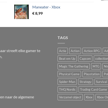
Maneater - Xbox
€
8,99
TAGS
ar streeft elke gamer te
Actie
Action
Action RPG
Ad
n.
Beat em Up
Capcom
collectio
Magic The Gathering
MTG
Ni
Physical Game
Playstation
Po
Spider-Man
Strategy
Survival
THQ Nordic
Trading Card Game
en naar de
algemene
Verzamel object
Xbox
Xbox O