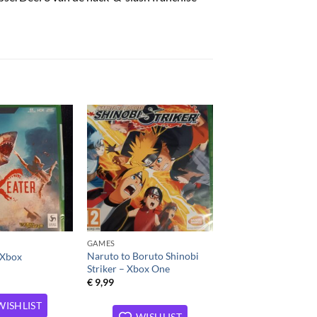
Toevoegen
Toevoegen
aan
aan
verlanglijst
verlanglijst
GAMES
Naruto to Boruto Shinobi
 Xbox
Striker – Xbox One
€
9,99
WISHLIST
WISHLIST