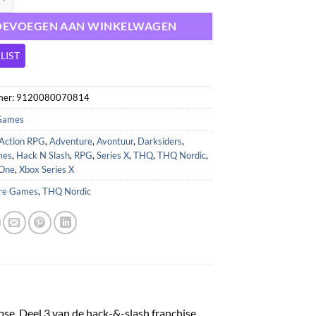
OEVOEGEN AAN WINKELWAGEN
LIST
mer:
9120080070814
Games
Action RPG
,
Adventure
,
Avontuur
,
Darksiders
,
mes
,
Hack N Slash
,
RPG
,
Series X
,
THQ
,
THQ Nordic
,
 One
,
Xbox Series X
ire Games
,
THQ Nordic
pse. Deel 3 van de hack-&-slash franchise