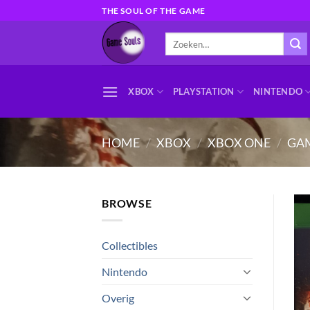
Ga
THE SOUL OF THE GAME
naar
Zoeken
inhoud
naar:
XBOX
PLAYSTATION
NINTENDO
HOME
/
XBOX
/
XBOX ONE
/
GA
BROWSE
Collectibles
Nintendo
Overig