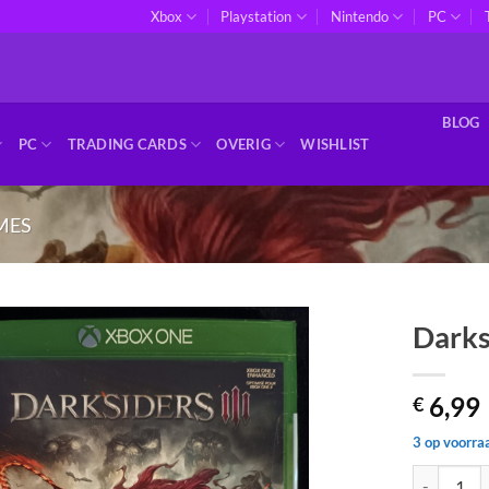
Xbox
Playstation
Nintendo
PC
BLOG
PC
TRADING CARDS
OVERIG
WISHLIST
MES
Darks
Toevoegen
6,99
aan
€
verlanglijst
3 op voorra
Darksiders