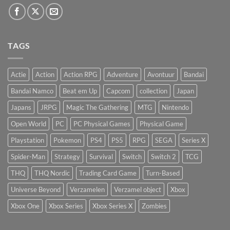
TAGS
Actie
Action
Action RPG
Adventure
Avontuur
Bandai
Bandai Namco
Beat em Up
Capcom
collection
Japan
Japans
JRPG
Magic The Gathering
MTG
Nintendo
Open World
PC
PC Physical Games
Physical Game
Playstation
Pokemon
PS4
PS5
RPG
SEGA
Series X
Spider-Man
Strategy
Survival
Switch
Switch 2
TCG
THQ
THQ Nordic
Trading Card Game
Turn-Based
Universe Beyond
Verzamelen
Verzamel object
Xbox
Xbox One
Xbox Series
Xbox Series X
Zombies