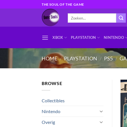
Ga
THE SOUL OF THE GAME
naar
Zoeken
inhoud
naar:
XBOX
PLAYSTATION
NINTENDO
HOME
/
PLAYSTATION
/
PS5
/
GA
BROWSE
Collectibles
Nintendo
Overig