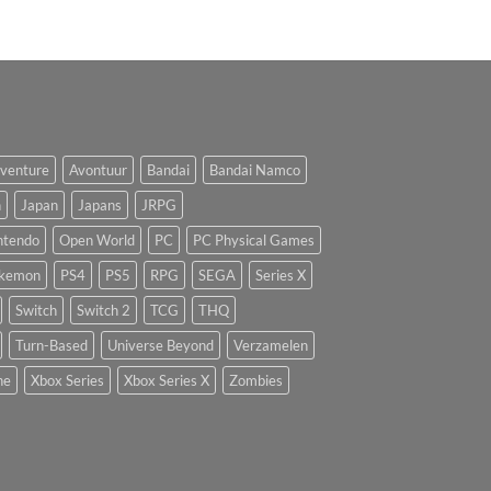
venture
Avontuur
Bandai
Bandai Namco
n
Japan
Japans
JRPG
ntendo
Open World
PC
PC Physical Games
kemon
PS4
PS5
RPG
SEGA
Series X
Switch
Switch 2
TCG
THQ
Turn-Based
Universe Beyond
Verzamelen
ne
Xbox Series
Xbox Series X
Zombies