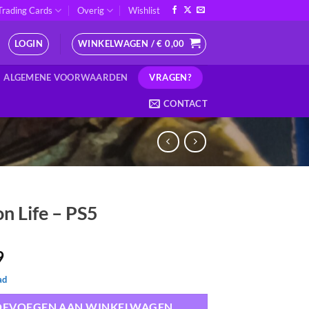
Trading Cards
Overig
Wishlist
LOGIN
WINKELWAGEN /
€
0,00
VRAGEN?
ALGEMENE VOORWAARDEN
CONTACT
on Life – PS5
9
ad
OEVOEGEN AAN WINKELWAGEN