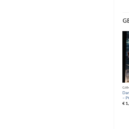
G
Toevoegen
Toevoegen
aan
aan
verlanglijst
verlanglijst
COLLECTORS EDITION
GAMES
GA
Biomutant – Atomic Edition
Marvel’s Midnight Suns –
Dar
– Xbox One
Enhanced Edition – PS5
– P
€
179,99
€
19,99
€
1
WISHLIST
WISHLIST