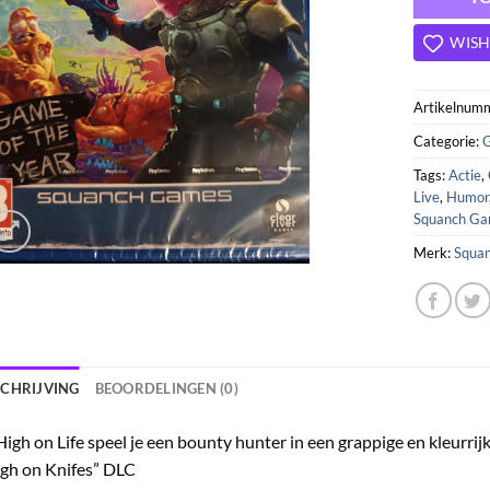
WISH
Artikelnum
Categorie:
Tags:
Actie
,
Live
,
Humor
Squanch G
Merk:
Squa
SCHRIJVING
BEOORDELINGEN (0)
High on Life speel je een bounty hunter in een grappige en kleurrij
gh on Knifes” DLC