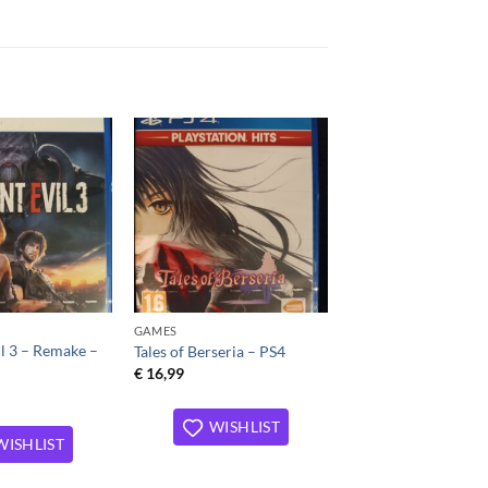
Toevoegen
Toevoegen
aan
aan
verlanglijst
verlanglijst
GAMES
il 3 – Remake –
Tales of Berseria – PS4
€
16,99
WISHLIST
WISHLIST