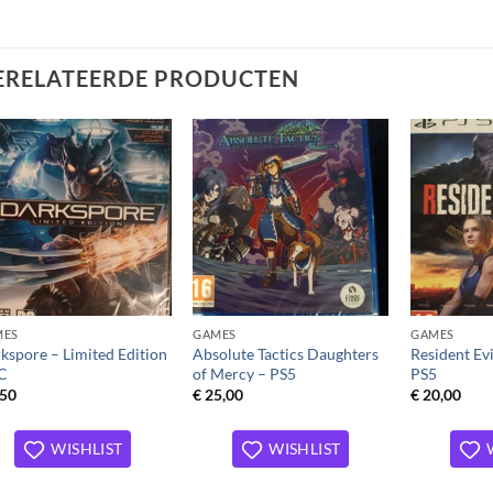
ERELATEERDE PRODUCTEN
Toevoegen
Toevoegen
aan
aan
verlanglijst
verlanglijst
MES
GAMES
GAMES
kspore – Limited Edition
Absolute Tactics Daughters
Resident Ev
C
of Mercy – PS5
PS5
,50
€
25,00
€
20,00
WISHLIST
WISHLIST