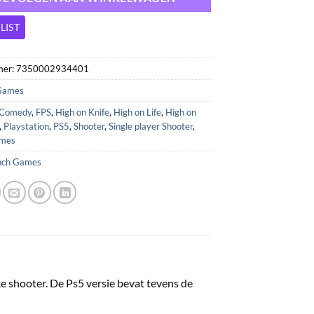
LIST
mer:
7350002934401
Games
Comedy
,
FPS
,
High on Knife
,
High on Life
,
High on
,
Playstation
,
PS5
,
Shooter
,
Single player Shooter
,
ames
nch Games
ke shooter. De Ps5 versie bevat tevens de