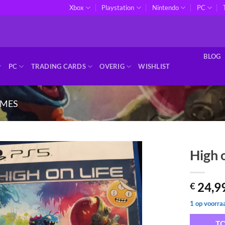
Xbox
Playstation
Nintendo
PC
BLOG
PC
TRADING CARDS
OVERIG
WISHLIST
MES
High 
Toevoegen
24,9
aan
€
verlanglijst
1 op voorra
T