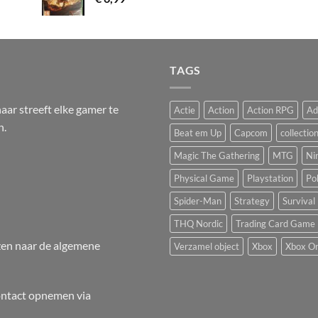
TAGS
ar streeft elke gamer te
Actie
Action
Action RPG
Ad
n.
Beat em Up
Capcom
collectio
Magic The Gathering
MTG
Ni
Physical Game
Playstation
Po
Spider-Man
Strategy
Survival
THQ Nordic
Trading Card Game
en naar de
algemene
Verzamel object
Xbox
Xbox O
ontact opnemen via