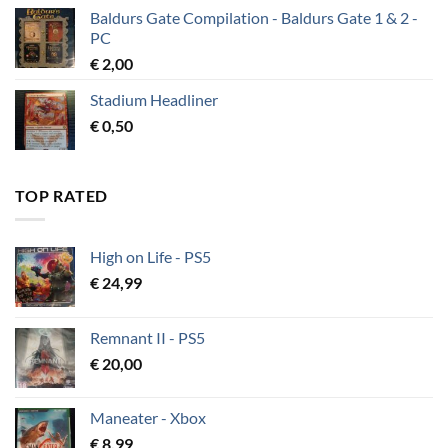
Baldurs Gate Compilation - Baldurs Gate 1 & 2 -
PC
€
2,00
Stadium Headliner
€
0,50
TOP RATED
High on Life - PS5
€
24,99
Remnant II - PS5
€
20,00
Maneater - Xbox
€
8,99