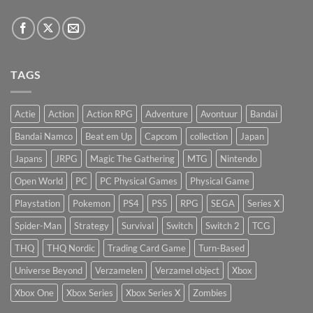
TAGS
Actie
Action
Action RPG
Adventure
Avontuur
Bandai
Bandai Namco
Beat em Up
Capcom
collection
Japan
Japans
JRPG
Magic The Gathering
MTG
Nintendo
Open World
PC
PC Physical Games
Physical Game
Playstation
Pokemon
PS4
PS5
RPG
SEGA
Series X
Spider-Man
Strategy
Survival
Switch
Switch 2
TCG
THQ
THQ Nordic
Trading Card Game
Turn-Based
Universe Beyond
Verzamelen
Verzamel object
Xbox
Xbox One
Xbox Series
Xbox Series X
Zombies