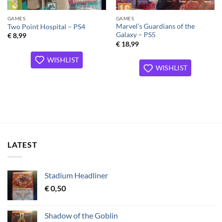
GAMES
GAMES
Marvel’s Guardians of the
Two Point Hospital – PS4
Galaxy – PS5
€
8,99
€
18,99
WISHLIST
WISHLIST
LATEST
Stadium Headliner
€
0,50
Shadow of the Goblin