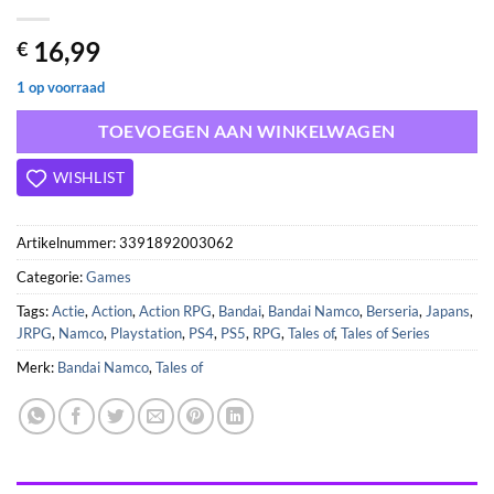
16,99
€
1 op voorraad
TOEVOEGEN AAN WINKELWAGEN
WISHLIST
Artikelnummer:
3391892003062
Categorie:
Games
Tags:
Actie
,
Action
,
Action RPG
,
Bandai
,
Bandai Namco
,
Berseria
,
Japans
,
JRPG
,
Namco
,
Playstation
,
PS4
,
PS5
,
RPG
,
Tales of
,
Tales of Series
Merk:
Bandai Namco
,
Tales of