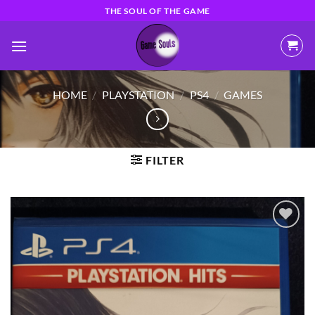
Ga
THE SOUL OF THE GAME
naar
inhoud
HOME
/
PLAYSTATION
/
PS4
/
GAMES
FILTER
Toevoegen
aan
verlanglijst