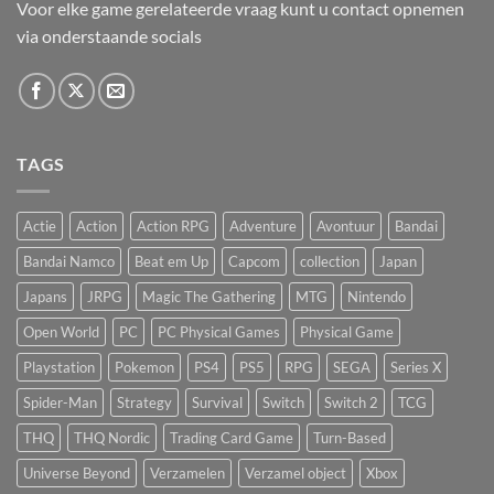
Voor elke game gerelateerde vraag kunt u contact opnemen
via onderstaande socials
TAGS
Actie
Action
Action RPG
Adventure
Avontuur
Bandai
Bandai Namco
Beat em Up
Capcom
collection
Japan
Japans
JRPG
Magic The Gathering
MTG
Nintendo
Open World
PC
PC Physical Games
Physical Game
Playstation
Pokemon
PS4
PS5
RPG
SEGA
Series X
Spider-Man
Strategy
Survival
Switch
Switch 2
TCG
THQ
THQ Nordic
Trading Card Game
Turn-Based
Universe Beyond
Verzamelen
Verzamel object
Xbox