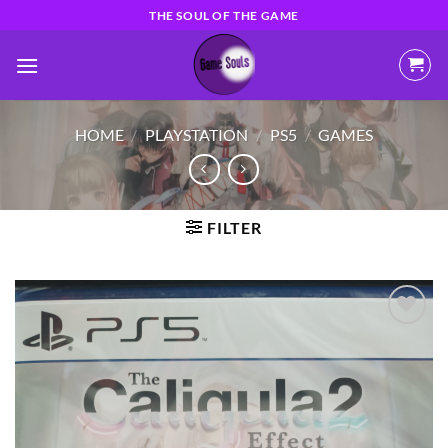
Ga
THE SOUL OF THE GAME
naar
inhoud
HOME
/
PLAYSTATION
/
PS5
/
GAMES
FILTER
Toevoegen
aan
verlanglijst