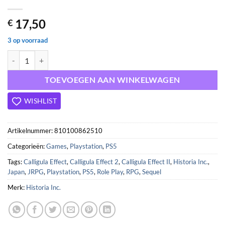
17,50
€
3 op voorraad
The Calligula Effect 2 - PS5 aantal
TOEVOEGEN AAN WINKELWAGEN
WISHLIST
Artikelnummer:
810100862510
Categorieën:
Games
,
Playstation
,
PS5
Tags:
Calligula Effect
,
Calligula Effect 2
,
Calligula Effect II
,
Historia Inc.
,
Japan
,
JRPG
,
Playstation
,
PS5
,
Role Play
,
RPG
,
Sequel
Merk:
Historia Inc.