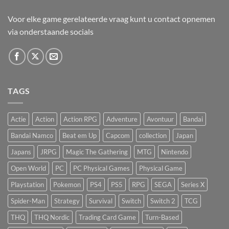
Voor elke game gerelateerde vraag kunt u contact opnemen
via onderstaande socials
TAGS
Actie
Action
Action RPG
Adventure
Avontuur
Bandai
Bandai Namco
Beat em Up
Capcom
collection
Japan
Japans
JRPG
Magic The Gathering
MTG
Nintendo
Open World
PC
PC Physical Games
Physical Game
Playstation
Pokemon
PS4
PS5
RPG
SEGA
Series X
Spider-Man
Strategy
Survival
Switch
Switch 2
TCG
THQ
THQ Nordic
Trading Card Game
Turn-Based