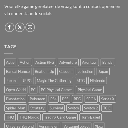
Voor elke game gerelateerde vraag kunt u contact opnemen
via onderstaande socials
TAGS
Actie
Action
Action RPG
Adventure
Avontuur
Bandai
Bandai Namco
Beat em Up
Capcom
collection
Japan
Japans
JRPG
Magic The Gathering
MTG
Nintendo
Open World
PC
PC Physical Games
Physical Game
Playstation
Pokemon
PS4
PS5
RPG
SEGA
Series X
Spider-Man
Strategy
Survival
Switch
Switch 2
TCG
THQ
THQ Nordic
Trading Card Game
Turn-Based
Universe Beyond
Verzamelen
Verzamel object
Xbox