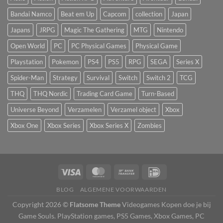
Bandai Namco
Beat em Up
Capcom
collection
Japan
Japans
JRPG
Magic The Gathering
MTG
Nintendo
Open World
PC
PC Physical Games
Physical Game
Playstation
Pokemon
PS4
PS5
RPG
SEGA
Series X
Spider-Man
Strategy
Survival
Switch
Switch 2
TCG
THQ
THQ Nordic
Trading Card Game
Turn-Based
Universe Beyond
Verzamelen
Verzamel object
Xbox
Xbox One
Xbox Series
Xbox Series X
Zombies
BLOG
ALGEMENE VOORWAARDEN
Copyright 2026 ©
Flatsome Theme
Videogames Kopen doe je bij
Game Souls. PlayStation games, PS5 Games, Xbox Games, PC