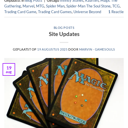
Geplaatst in
Blog Posts
|
Getagd
Infinity Stones
,
Kaarten
,
Magic The
Gathering
,
Marvel
,
MTG
,
Spider Man
,
Spider-Man The Soul Stone
,
TCG
,
Trading Card Game
,
Trading Card Games
,
Universe Beyond
1
Reactie
BLOG POSTS
Site Updates
GEPLAATST OP
19 AUGUSTUS 2025
DOOR
MARVIN - GAMESOULS
19
aug