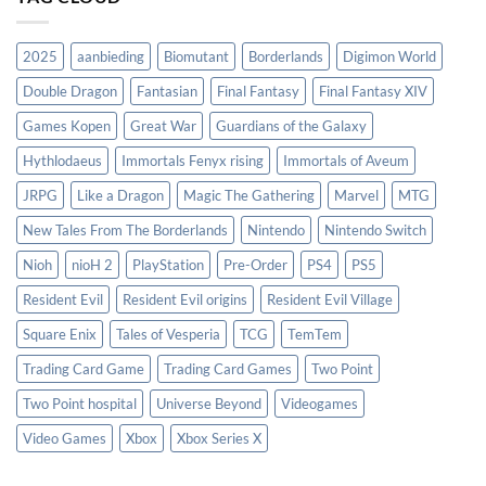
2025
aanbieding
Biomutant
Borderlands
Digimon World
Double Dragon
Fantasian
Final Fantasy
Final Fantasy XIV
Games Kopen
Great War
Guardians of the Galaxy
Hythlodaeus
Immortals Fenyx rising
Immortals of Aveum
JRPG
Like a Dragon
Magic The Gathering
Marvel
MTG
New Tales From The Borderlands
Nintendo
Nintendo Switch
Nioh
nioH 2
PlayStation
Pre-Order
PS4
PS5
Resident Evil
Resident Evil origins
Resident Evil Village
Square Enix
Tales of Vesperia
TCG
TemTem
Trading Card Game
Trading Card Games
Two Point
Two Point hospital
Universe Beyond
Videogames
Video Games
Xbox
Xbox Series X