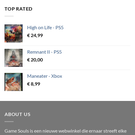
TOP RATED
High on Life - PS5
€
24,99
Remnant II - PS5
€
20,00
Maneater - Xbox
€
8,99
ABOUT US
Game Souls is een nieuwe webwinkel die ernaar streeft elke