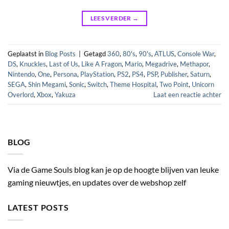
LEES VERDER
→
Geplaatst in
Blog Posts
|
Getagd
360
,
80's
,
90's
,
ATLUS
,
Console War
,
DS
,
Knuckles
,
Last of Us
,
Like A Fragon
,
Mario
,
Megadrive
,
Methapor
,
Nintendo
,
One
,
Persona
,
PlayStation
,
PS2
,
PS4
,
PSP
,
Publisher
,
Saturn
,
SEGA
,
Shin Megami
,
Sonic
,
Switch
,
Theme Hospital
,
Two Point
,
Unicorn
Overlord
,
Xbox
,
Yakuza
Laat een reactie achter
BLOG
Via de Game Souls blog kan je op de hoogte blijven van leuke
gaming nieuwtjes, en updates over de webshop zelf
LATEST POSTS