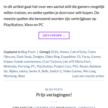
In dit artikel gaat het over een aantal skill die gamers mogelijk
willen trainen, en welke spellen je doorvoor wilt kopen. De
meeste spellen die benoemd worden zijn verkrijgbaar op
PlayStation, Xbox en PC
LEES VERDER
→
Geplaatst in
Blog Posts
|
Getagd
2026
,
Aimen
,
Call of Duty
,
Claire
Obscure
,
Dark Souls
,
Dodgen
,
Elden Ring
,
Expedition 33
,
Forza
,
Games
Kopen
,
Goede voornemens
,
Gran Turismo
,
Lies of P
,
Mario Kart
,
Nintendo
,
Parrying
,
PC
,
PlayStation
,
Project Cars
,
PS5
,
Racen
,
Rainbow
Six
,
Rijden
,
sekiro
,
Series X
,
Skills
,
Switch 2
,
Video Games
,
Wo Long
,
Wuchang
,
Xbox
Laat een reactie achter
BLOG POSTS
Prijs verlagingen!
GEPLAATST OP
1 OKTOBER 2025
DOOR
MARVIN - GAMESOULS