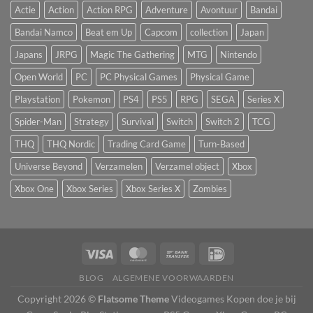
Actie
Action
Action RPG
Adventure
Avontuur
Bandai
Bandai Namco
Beat em Up
Capcom
collection
Japan
Japans
JRPG
Magic The Gathering
MTG
Nintendo
Open World
PC
PC Physical Games
Physical Game
Playstation
Pokemon
PS4
PS5
RPG
SEGA
Series X
Spider-Man
Strategy
Survival
Switch
Switch 2
TCG
THQ
THQ Nordic
Trading Card Game
Turn-Based
Universe Beyond
Verzamelen
Verzamel object
Xbox
Xbox One
Xbox Series
Xbox Series X
Zombies
BLOG
ALGEMENE VOORWAARDEN
Copyright 2026 ©
Flatsome Theme
Videogames Kopen doe je bij