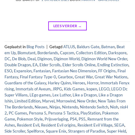
LEES VERDER
→
Geplaatst in
Blog Posts
|
Getagd
ATLUS
,
Baldurs Gate
,
Batman
,
Beat
em Up
,
Biomutant
,
Borderlands
,
Capcom
,
Collectors Edition
,
Darkspore
,
DC
,
De Blob
,
Deal
,
Digimon
,
Digimon World
,
Digimon World New Order
,
Double Dragon
,
EA
,
Elder Scrolls
,
Elder Scrolls Online
,
Endling Extinction
,
ESO
,
Expansion
,
Fantasian
,
Fantasian Neo Dimension
,
FF Origins
,
Final
Fantasy
,
Final Fantasy Type-0
,
Gearbox
,
Great War
,
Great War Nations
,
Guardians of the Galaxy
,
Harley Quinn
,
Heroes
,
Horror
,
Immortals Fenyx
rising
,
Immortals of Aveum
,
JRPG
,
Kids Games
,
kopen
,
LEGO
,
LEGO Dc
Super Villians
,
LEgo games
,
Lex Luthor
,
Like a Dragon
,
Like a Dragon
Ishin
,
Limited Edition
,
Marvel
,
Morrowind
,
New Order
,
New Tales From
The Borderlands
,
Nieuws
,
Ninjas
,
Nintendo
,
Nintendo Switch
,
Nioh
,
nioH
2
,
PC Games
,
Persona 5
,
Persona 5 Tactica
,
PlayStation
,
Pokemon
Game
,
Pokemon Style
,
Prijsverlaging
,
PS4
,
PS5
,
Remnant from the
Ashes
,
Resident Evil
,
Resident Evil origins
,
Resident Evil Village
,
SEGA
,
Side Scroller
,
Spellforce
,
Square Enix
,
Strangers of Paradise
,
Super Held
,