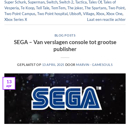
Super Schurk
,
Superman
,
Switch
,
Switch 2
,
Tactica
,
Tales Of
,
Tales of
Vesperia
,
Te Koop
,
Tell Tale
,
TemTem
,
The joker
,
The Spartans
,
Two Point
,
Two Point Campus
,
Two Point hospital
,
Ubisoft
,
Village
,
Xbox
,
Xbox One
,
Xbox Series X
Laat een reactie achter
BLOG POSTS
SEGA – Van verslagen console tot grootse
publisher
GEPLAATST OP
13 APRIL 2025
DOOR
MARVIN - GAMESOULS
13
apr