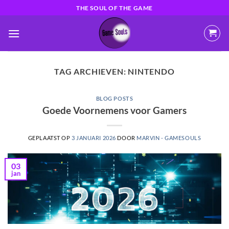
Ga
THE SOUL OF THE GAME
naar
inhoud
TAG ARCHIEVEN:
NINTENDO
BLOG POSTS
Goede Voornemens voor Gamers
GEPLAATST OP
3 JANUARI 2026
DOOR
MARVIN - GAMESOULS
03
jan