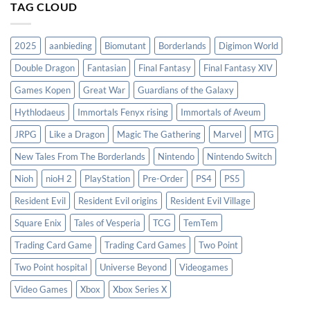
TAG CLOUD
2025
aanbieding
Biomutant
Borderlands
Digimon World
Double Dragon
Fantasian
Final Fantasy
Final Fantasy XIV
Games Kopen
Great War
Guardians of the Galaxy
Hythlodaeus
Immortals Fenyx rising
Immortals of Aveum
JRPG
Like a Dragon
Magic The Gathering
Marvel
MTG
New Tales From The Borderlands
Nintendo
Nintendo Switch
Nioh
nioH 2
PlayStation
Pre-Order
PS4
PS5
Resident Evil
Resident Evil origins
Resident Evil Village
Square Enix
Tales of Vesperia
TCG
TemTem
Trading Card Game
Trading Card Games
Two Point
Two Point hospital
Universe Beyond
Videogames
Video Games
Xbox
Xbox Series X