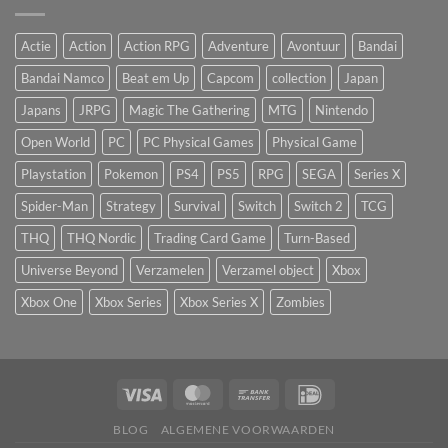
Actie
Action
Action RPG
Adventure
Avontuur
Bandai
Bandai Namco
Beat em Up
Capcom
collection
Japan
Japans
JRPG
Magic The Gathering
MTG
Nintendo
Open World
PC
PC Physical Games
Physical Game
Playstation
Pokemon
PS4
PS5
RPG
SEGA
Series X
Spider-Man
Strategy
Survival
Switch
Switch 2
TCG
THQ
THQ Nordic
Trading Card Game
Turn-Based
Universe Beyond
Verzamelen
Verzamel object
Xbox
Xbox One
Xbox Series
Xbox Series X
Zombies
BLOG
ALGEMENE VOORWAARDEN