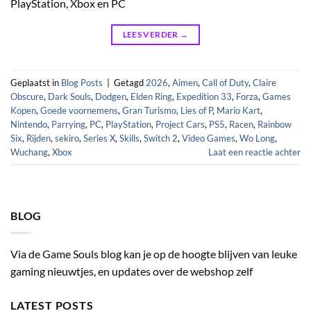
PlayStation, Xbox en PC
LEES VERDER
→
Geplaatst in
Blog Posts
|
Getagd
2026
,
Aimen
,
Call of Duty
,
Claire
Obscure
,
Dark Souls
,
Dodgen
,
Elden Ring
,
Expedition 33
,
Forza
,
Games
Kopen
,
Goede voornemens
,
Gran Turismo
,
Lies of P
,
Mario Kart
,
Nintendo
,
Parrying
,
PC
,
PlayStation
,
Project Cars
,
PS5
,
Racen
,
Rainbow
Six
,
Rijden
,
sekiro
,
Series X
,
Skills
,
Switch 2
,
Video Games
,
Wo Long
,
Wuchang
,
Xbox
Laat een reactie achter
BLOG
Via de Game Souls blog kan je op de hoogte blijven van leuke
gaming nieuwtjes, en updates over de webshop zelf
LATEST POSTS