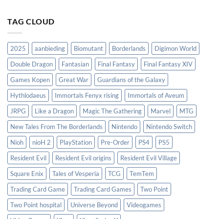
TAG CLOUD
2025
aanbieding
Biomutant
Borderlands
Digimon World
Double Dragon
Fantasian
Final Fantasy
Final Fantasy XIV
Games Kopen
Great War
Guardians of the Galaxy
Hythlodaeus
Immortals Fenyx rising
Immortals of Aveum
JRPG
Like a Dragon
Magic The Gathering
Marvel
MTG
New Tales From The Borderlands
Nintendo
Nintendo Switch
Nioh
nioH 2
PlayStation
Pre-Order
PS4
PS5
Resident Evil
Resident Evil origins
Resident Evil Village
Square Enix
Tales of Vesperia
TCG
TemTem
Trading Card Game
Trading Card Games
Two Point
Two Point hospital
Universe Beyond
Videogames