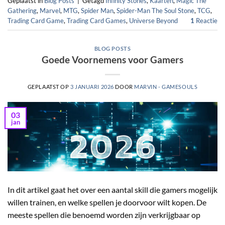
Geplaatst in
Blog Posts
|
Getagd
Infinity Stones
,
Kaarten
,
Magic The
Gathering
,
Marvel
,
MTG
,
Spider Man
,
Spider-Man The Soul Stone
,
TCG
,
Trading Card Game
,
Trading Card Games
,
Universe Beyond
1
Reactie
BLOG POSTS
Goede Voornemens voor Gamers
GEPLAATST OP
3 JANUARI 2026
DOOR
MARVIN - GAMESOULS
03
jan
In dit artikel gaat het over een aantal skill die gamers mogelijk
willen trainen, en welke spellen je doorvoor wilt kopen. De
meeste spellen die benoemd worden zijn verkrijgbaar op