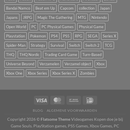
Bandai Namco
Beat em Up
Capcom
collection
Japan
Japans
JRPG
Magic The Gathering
MTG
Nintendo
Open World
PC
PC Physical Games
Physical Game
Playstation
Pokemon
PS4
PS5
RPG
SEGA
Series X
Spider-Man
Strategy
Survival
Switch
Switch 2
TCG
THQ
THQ Nordic
Trading Card Game
Turn-Based
Universe Beyond
Verzamelen
Verzamel object
Xbox
Xbox One
Xbox Series
Xbox Series X
Zombies
BLOG
ALGEMENE VOORWAARDEN
Copyright 2026 ©
Flatsome Theme
Videogames Kopen doe je bij
Game Souls. PlayStation games, PS5 Games, Xbox Games, PC