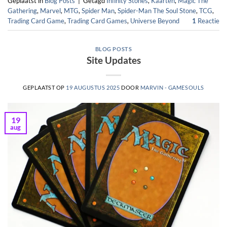
Geplaatst in
Blog Posts
|
Getagd
Infinity Stones
,
Kaarten
,
Magic The
Gathering
,
Marvel
,
MTG
,
Spider Man
,
Spider-Man The Soul Stone
,
TCG
,
Trading Card Game
,
Trading Card Games
,
Universe Beyond
1
Reactie
BLOG POSTS
Site Updates
GEPLAATST OP
19 AUGUSTUS 2025
DOOR
MARVIN - GAMESOULS
19
aug