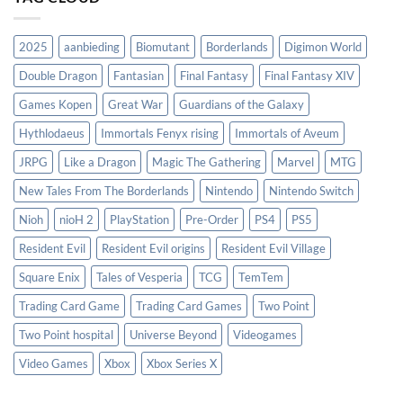
2025
aanbieding
Biomutant
Borderlands
Digimon World
Double Dragon
Fantasian
Final Fantasy
Final Fantasy XIV
Games Kopen
Great War
Guardians of the Galaxy
Hythlodaeus
Immortals Fenyx rising
Immortals of Aveum
JRPG
Like a Dragon
Magic The Gathering
Marvel
MTG
New Tales From The Borderlands
Nintendo
Nintendo Switch
Nioh
nioH 2
PlayStation
Pre-Order
PS4
PS5
Resident Evil
Resident Evil origins
Resident Evil Village
Square Enix
Tales of Vesperia
TCG
TemTem
Trading Card Game
Trading Card Games
Two Point
Two Point hospital
Universe Beyond
Videogames
Video Games
Xbox
Xbox Series X