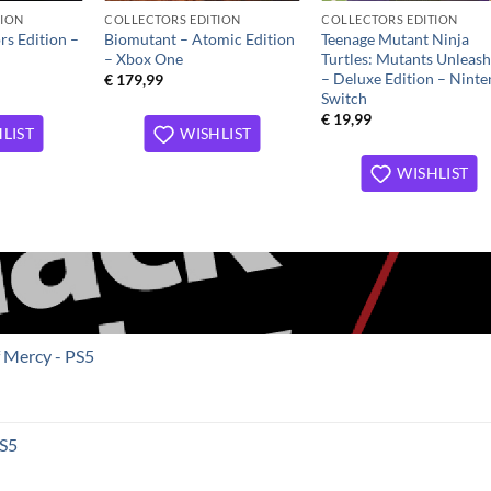
TION
COLLECTORS EDITION
COLLECTORS EDITION
rs Edition –
Biomutant – Atomic Edition
Teenage Mutant Ninja
– Xbox One
Turtles: Mutants Unleas
– Deluxe Edition – Nint
€
179,99
Switch
€
19,99
LIST
WISHLIST
WISHLIST
f Mercy - PS5
PS5