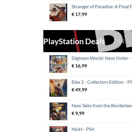
Stranger of Paradise: A Final 
€
17,99
PlayStation Deals
PS4
Digimon World: Next Order -
€
16,99
Elex 2 - Collectors Edition - P
€
49,99
New Tales from the Borderland
€
9,99
NioH - PS4