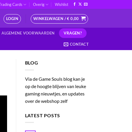
Trading Cards
Overig
Wishlist
LOGIN
WINKELWAGEN /
€
0,00
VRAGEN?
ALGEMENE VOORWAARDEN
CONTACT
BLOG
Via de Game Souls blog kan je
op de hoogte blijven van leuke
gaming nieuwtjes, en updates
over de webshop zelf
LATEST POSTS