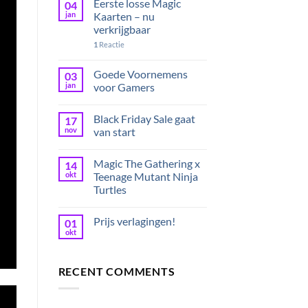
Eerste losse Magic
04
jan
Kaarten – nu
verkrijgbaar
1
Reactie
Goede Voornemens
03
jan
voor Gamers
Black Friday Sale gaat
17
nov
van start
Magic The Gathering x
14
okt
Teenage Mutant Ninja
Turtles
Prijs verlagingen!
01
okt
RECENT COMMENTS