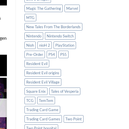
Magic The Gathering
Marvel
s
MTG
New Tales From The Borderlands
Nintendo
Nintendo Switch
ngen
Nioh
nioH 2
PlayStation
Pre-Order
PS4
PS5
Resident Evil
Resident Evil origins
Resident Evil Village
Square Enix
Tales of Vesperia
en
TCG
TemTem
st
Trading Card Game
Trading Card Games
Two Point
Two Point hospital