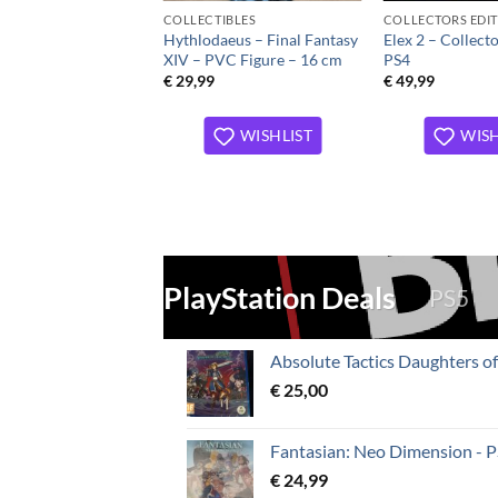
COLLECTIBLES
COLLECTORS EDI
Hythlodaeus – Final Fantasy
Elex 2 – Collecto
XIV – PVC Figure – 16 cm
PS4
€
29,99
€
49,99
WISHLIST
WISH
PlayStation Deals
PS5
Absolute Tactics Daughters o
€
25,00
Fantasian: Neo Dimension - 
€
24,99