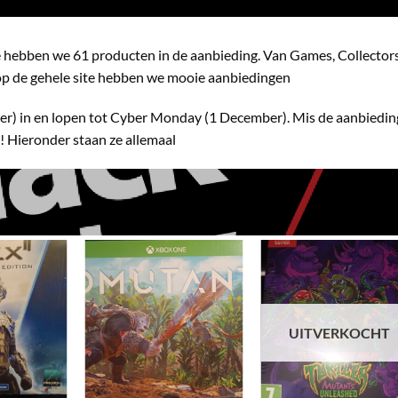
e hebben we 61 producten in de aanbieding. Van Games, Collector
 op de gehele site hebben we mooie aanbiedingen
r) in en lopen tot Cyber Monday (1 December). Mis de aanbiedi
t! Hieronder staan ze allemaal
Toevoegen
Toevoegen
Toevoeg
aan
aan
aan
verlanglijst
verlanglijst
verlanglij
UITVERKOCHT