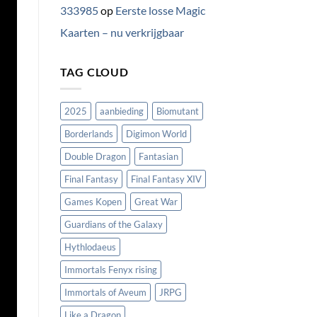
333985
op
Eerste losse Magic
Kaarten – nu verkrijgbaar
TAG CLOUD
2025
aanbieding
Biomutant
Borderlands
Digimon World
Double Dragon
Fantasian
Final Fantasy
Final Fantasy XIV
Games Kopen
Great War
Guardians of the Galaxy
Hythlodaeus
Immortals Fenyx rising
Immortals of Aveum
JRPG
Like a Dragon