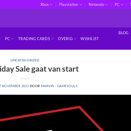
Xbox
Playstation
Nintendo
PC
BLOG
PC
TRADING CARDS
OVERIG
WISHLIST
UNCATEGORIZED
iday Sale gaat van start
7 NOVEMBER 2025
DOOR
MARVIN - GAMESOULS