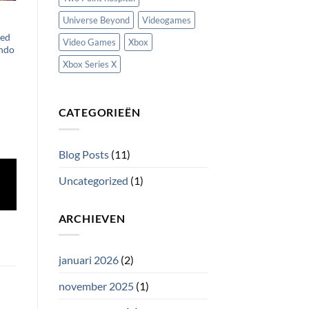
Universe Beyond
Videogames
hed
Video Games
Xbox
endo
Xbox Series X
CATEGORIEËN
Blog Posts
(11)
Uncategorized
(1)
ARCHIEVEN
januari 2026
(2)
november 2025
(1)