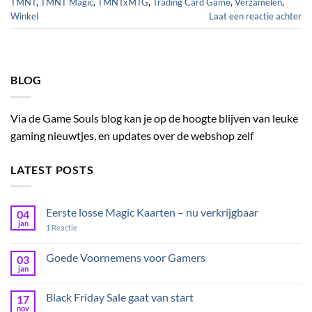
TMNT
,
TMNT Magic
,
TMNTxMTG
,
Trading Card Game
,
Verzamelen
,
Winkel
Laat een reactie achter
BLOG
Via de Game Souls blog kan je op de hoogte blijven van leuke
gaming nieuwtjes, en updates over de webshop zelf
LATEST POSTS
Eerste losse Magic Kaarten – nu verkrijgbaar
04
jan
1
Reactie
Goede Voornemens voor Gamers
03
jan
Black Friday Sale gaat van start
17
nov