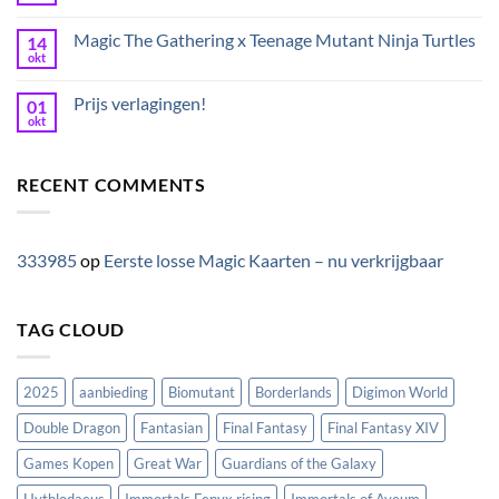
Magic The Gathering x Teenage Mutant Ninja Turtles
14
okt
Prijs verlagingen!
01
okt
RECENT COMMENTS
333985
op
Eerste losse Magic Kaarten – nu verkrijgbaar
TAG CLOUD
2025
aanbieding
Biomutant
Borderlands
Digimon World
Double Dragon
Fantasian
Final Fantasy
Final Fantasy XIV
Games Kopen
Great War
Guardians of the Galaxy
Hythlodaeus
Immortals Fenyx rising
Immortals of Aveum