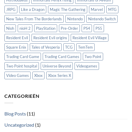
JRPG
Like a Dragon
Magic The Gathering
Marvel
MTG
New Tales From The Borderlands
Nintendo
Nintendo Switch
Nioh
nioH 2
PlayStation
Pre-Order
PS4
PS5
Resident Evil
Resident Evil origins
Resident Evil Village
Square Enix
Tales of Vesperia
TCG
TemTem
Trading Card Game
Trading Card Games
Two Point
Two Point hospital
Universe Beyond
Videogames
Video Games
Xbox
Xbox Series X
CATEGORIEËN
Blog Posts
(11)
Uncategorized
(1)