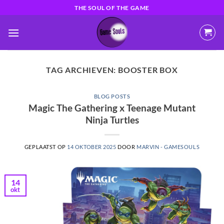
Ga
THE SOUL OF THE GAME
naar
inhoud
TAG ARCHIEVEN:
BOOSTER BOX
BLOG POSTS
Magic The Gathering x Teenage Mutant
Ninja Turtles
GEPLAATST OP
14 OKTOBER 2025
DOOR
MARVIN - GAMESOULS
14
okt