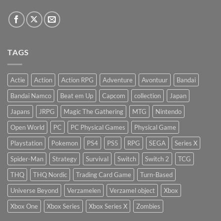
TAGS
Actie
Action
Action RPG
Adventure
Avontuur
Bandai
Bandai Namco
Beat em Up
Capcom
collection
Japan
Japans
JRPG
Magic The Gathering
MTG
Nintendo
Open World
PC
PC Physical Games
Physical Game
Playstation
Pokemon
PS4
PS5
RPG
SEGA
Series X
Spider-Man
Strategy
Survival
Switch
Switch 2
TCG
THQ
THQ Nordic
Trading Card Game
Turn-Based
Universe Beyond
Verzamelen
Verzamel object
Xbox
Xbox One
Xbox Series
Xbox Series X
Zombies