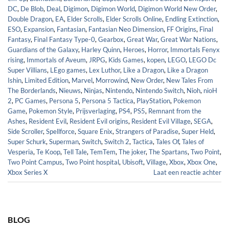
DC
,
De Blob
,
Deal
,
Digimon
,
Digimon World
,
Digimon World New Order
,
Double Dragon
,
EA
,
Elder Scrolls
,
Elder Scrolls Online
,
Endling Extinction
,
ESO
,
Expansion
,
Fantasian
,
Fantasian Neo Dimension
,
FF Origins
,
Final
Fantasy
,
Final Fantasy Type-0
,
Gearbox
,
Great War
,
Great War Nations
,
Guardians of the Galaxy
,
Harley Quinn
,
Heroes
,
Horror
,
Immortals Fenyx
rising
,
Immortals of Aveum
,
JRPG
,
Kids Games
,
kopen
,
LEGO
,
LEGO Dc
Super Villians
,
LEgo games
,
Lex Luthor
,
Like a Dragon
,
Like a Dragon
Ishin
,
Limited Edition
,
Marvel
,
Morrowind
,
New Order
,
New Tales From
The Borderlands
,
Nieuws
,
Ninjas
,
Nintendo
,
Nintendo Switch
,
Nioh
,
nioH
2
,
PC Games
,
Persona 5
,
Persona 5 Tactica
,
PlayStation
,
Pokemon
Game
,
Pokemon Style
,
Prijsverlaging
,
PS4
,
PS5
,
Remnant from the
Ashes
,
Resident Evil
,
Resident Evil origins
,
Resident Evil Village
,
SEGA
,
Side Scroller
,
Spellforce
,
Square Enix
,
Strangers of Paradise
,
Super Held
,
Super Schurk
,
Superman
,
Switch
,
Switch 2
,
Tactica
,
Tales Of
,
Tales of
Vesperia
,
Te Koop
,
Tell Tale
,
TemTem
,
The joker
,
The Spartans
,
Two Point
,
Two Point Campus
,
Two Point hospital
,
Ubisoft
,
Village
,
Xbox
,
Xbox One
,
Xbox Series X
Laat een reactie achter
BLOG