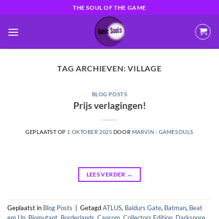
Ga
THE SOUL OF THE GAME
naar
inhoud
TAG ARCHIEVEN:
VILLAGE
BLOG POSTS
Prijs verlagingen!
GEPLAATST OP
1 OKTOBER 2025
DOOR
MARVIN - GAMESOULS
LEES VERDER
→
Geplaatst in
Blog Posts
|
Getagd
ATLUS
,
Baldurs Gate
,
Batman
,
Beat
em Up
,
Biomutant
,
Borderlands
,
Capcom
,
Collectors Edition
,
Darkspore
,