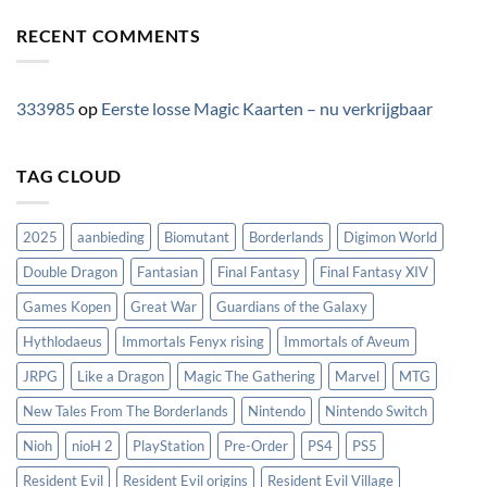
RECENT COMMENTS
333985
op
Eerste losse Magic Kaarten – nu verkrijgbaar
TAG CLOUD
2025
aanbieding
Biomutant
Borderlands
Digimon World
Double Dragon
Fantasian
Final Fantasy
Final Fantasy XIV
Games Kopen
Great War
Guardians of the Galaxy
Hythlodaeus
Immortals Fenyx rising
Immortals of Aveum
JRPG
Like a Dragon
Magic The Gathering
Marvel
MTG
New Tales From The Borderlands
Nintendo
Nintendo Switch
Nioh
nioH 2
PlayStation
Pre-Order
PS4
PS5
Resident Evil
Resident Evil origins
Resident Evil Village