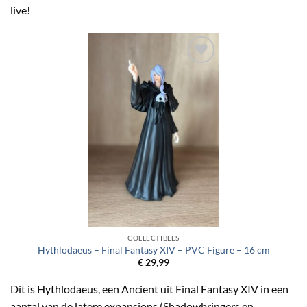
live!
Toevoegen
aan
verlanglijst
COLLECTIBLES
Hythlodaeus – Final Fantasy XIV – PVC Figure – 16 cm
€
29,99
Dit is Hythlodaeus, een Ancient uit Final Fantasy XIV in een
aantal van de latere expansions (Shadowbringers en