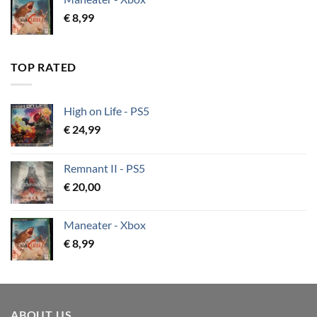
€
8,99
TOP RATED
High on Life - PS5
€
24,99
Remnant II - PS5
€
20,00
Maneater - Xbox
€
8,99
ABOUT US