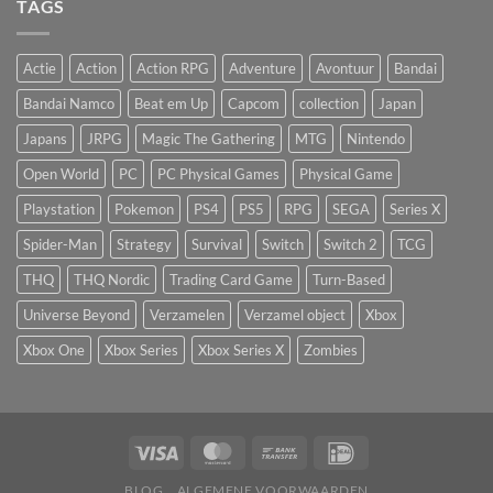
TAGS
Actie
Action
Action RPG
Adventure
Avontuur
Bandai
Bandai Namco
Beat em Up
Capcom
collection
Japan
Japans
JRPG
Magic The Gathering
MTG
Nintendo
Open World
PC
PC Physical Games
Physical Game
Playstation
Pokemon
PS4
PS5
RPG
SEGA
Series X
Spider-Man
Strategy
Survival
Switch
Switch 2
TCG
THQ
THQ Nordic
Trading Card Game
Turn-Based
Universe Beyond
Verzamelen
Verzamel object
Xbox
Xbox One
Xbox Series
Xbox Series X
Zombies
BLOG
ALGEMENE VOORWAARDEN