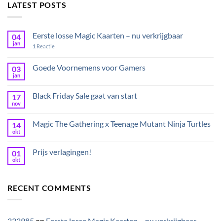
LATEST POSTS
Eerste losse Magic Kaarten – nu verkrijgbaar
04
jan
1
Reactie
Goede Voornemens voor Gamers
03
jan
Black Friday Sale gaat van start
17
nov
Magic The Gathering x Teenage Mutant Ninja Turtles
14
okt
Prijs verlagingen!
01
okt
RECENT COMMENTS
333985
op
Eerste losse Magic Kaarten – nu verkrijgbaar