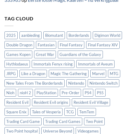
TAG CLOUD
2025
aanbieding
Biomutant
Borderlands
Digimon World
Double Dragon
Fantasian
Final Fantasy
Final Fantasy XIV
Games Kopen
Great War
Guardians of the Galaxy
Hythlodaeus
Immortals Fenyx rising
Immortals of Aveum
JRPG
Like a Dragon
Magic The Gathering
Marvel
MTG
New Tales From The Borderlands
Nintendo
Nintendo Switch
Nioh
nioH 2
PlayStation
Pre-Order
PS4
PS5
Resident Evil
Resident Evil origins
Resident Evil Village
Square Enix
Tales of Vesperia
TCG
TemTem
Trading Card Game
Trading Card Games
Two Point
Two Point hospital
Universe Beyond
Videogames