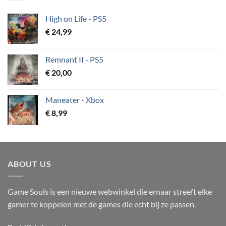
High on Life - PS5
€
24,99
Remnant II - PS5
€
20,00
Maneater - Xbox
€
8,99
ABOUT US
Game Souls is een nieuwe webwinkel die ernaar streeft elke
gamer te koppelen met de games die echt bij ze passen.