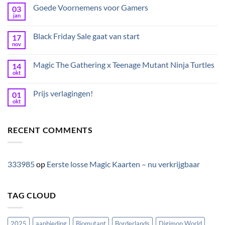
Goede Voornemens voor Gamers
03
jan
Black Friday Sale gaat van start
17
nov
Magic The Gathering x Teenage Mutant Ninja Turtles
14
okt
Prijs verlagingen!
01
okt
RECENT COMMENTS
333985
op
Eerste losse Magic Kaarten – nu verkrijgbaar
TAG CLOUD
2025
aanbieding
Biomutant
Borderlands
Digimon World