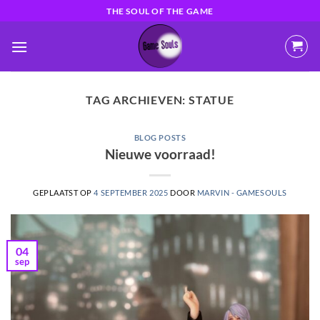
Ga
THE SOUL OF THE GAME
naar
inhoud
TAG ARCHIEVEN:
STATUE
BLOG POSTS
Nieuwe voorraad!
GEPLAATST OP
4 SEPTEMBER 2025
DOOR
MARVIN - GAMESOULS
04
sep