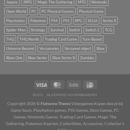
Japans
JRPG
Magic The Gathering
MTG
Nintendo
Open World
PC
PC Physical Games
Physical Game
Playstation
Pokemon
PS4
PS5
RPG
SEGA
Series X
Spider-Man
Strategy
Survival
Switch
Switch 2
TCG
THQ
THQ Nordic
Trading Card Game
Turn-Based
Universe Beyond
Verzamelen
Verzamel object
Xbox
Xbox One
Xbox Series
Xbox Series X
Zombies
BLOG
ALGEMENE VOORWAARDEN
Copyright 2026 ©
Flatsome Theme
Videogames Kopen doe je bij
Game Souls. PlayStation games, PS5 Games, Xbox Games, PC
Games, Nintendo Games, Trading Card Games, Magic The
Gathering, Pokemon Kaarten, Collectibles, Accesoires, Collector's