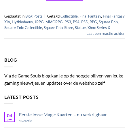
Geplaatst in
Blog Posts
|
Getagd
Collectible
,
Final Fantasy
,
Final Fantasy
XIV
,
Hythlodaeus
,
JRPG
,
MMORPG
,
PS3
,
PS4
,
PS5
,
RPG
,
Square Enix
,
Square Enix Collectible
,
Square Enix Store
,
Statue
,
Xbox Series X
Laat een reactie achter
BLOG
Via de Game Souls blog kan je op de hoogte blijven van leuke
gaming nieuwtjes, en updates over de webshop zelf
LATEST POSTS
Eerste losse Magic Kaarten – nu verkrijgbaar
04
jan
1
Reactie