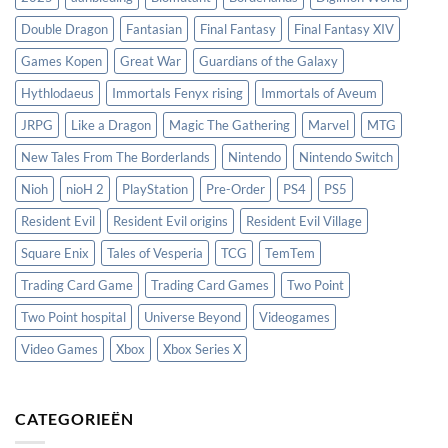
Double Dragon
Fantasian
Final Fantasy
Final Fantasy XIV
Games Kopen
Great War
Guardians of the Galaxy
Hythlodaeus
Immortals Fenyx rising
Immortals of Aveum
JRPG
Like a Dragon
Magic The Gathering
Marvel
MTG
New Tales From The Borderlands
Nintendo
Nintendo Switch
Nioh
nioH 2
PlayStation
Pre-Order
PS4
PS5
Resident Evil
Resident Evil origins
Resident Evil Village
Square Enix
Tales of Vesperia
TCG
TemTem
Trading Card Game
Trading Card Games
Two Point
Two Point hospital
Universe Beyond
Videogames
Video Games
Xbox
Xbox Series X
CATEGORIEËN