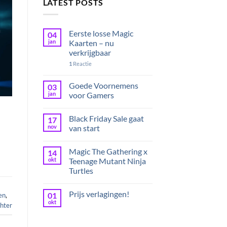
LATEST POSTS
Eerste losse Magic
04
jan
Kaarten – nu
verkrijgbaar
1
Reactie
Goede Voornemens
03
jan
voor Gamers
Black Friday Sale gaat
17
nov
van start
Magic The Gathering x
14
okt
Teenage Mutant Ninja
Turtles
Prijs verlagingen!
01
en
,
okt
chter