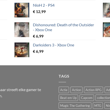
NioH 2 - PS4
€
12,99
Dishonoured: Death of the Outsider
- Xbox One
€
6,99
Darksiders 3 - Xbox One
€
6,99
TAGS
ar streeft elke gamer te
Actie
Action
Action RPG
Ad
n.
Beat em Up
Capcom
collectio
Magic The Gathering
MTG
Ni