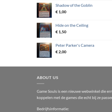
Shadow of the Goblin
€
1,00
Hide on the Ceiling
€
1,50
Peter Parker's Camera
€
2,00
ABOUT US
Game Souls is een nieuwe webwinkel die erna
koppelen met de games die echt bij ze passe
Bedrijfsinformatie: