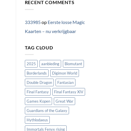
RECENT COMMENTS
333985
op
Eerste losse Magic
Kaarten – nu verkrijgbaar
TAG CLOUD
2025
aanbieding
Biomutant
Borderlands
Digimon World
Double Dragon
Fantasian
Final Fantasy
Final Fantasy XIV
Games Kopen
Great War
Guardians of the Galaxy
Hythlodaeus
Immortals Fenyx rising