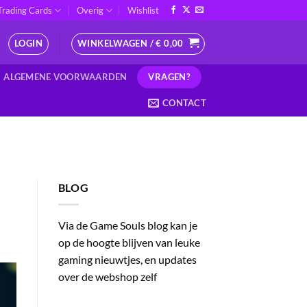
Trading Cards
Overig
Wishlist
LOGIN
WINKELWAGEN /
€
0,00
VRAGEN?
ALGEMENE VOORWAARDEN
CONTACT
BLOG
Via de Game Souls blog kan je
op de hoogte blijven van leuke
gaming nieuwtjes, en updates
over de webshop zelf