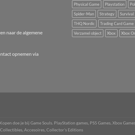
Physical Game
Playstation
Po
Spider-Man
Strategy
Survival
THQ Nordic
Trading Card Game
en naar de
algemene
Verzamel object
Xbox
Xbox O
ontact opnemen via
open doe je bij Game Souls. PlayStation games, PS5 Games, Xbox Game
llectibles, Accesoires, Collector's Editions