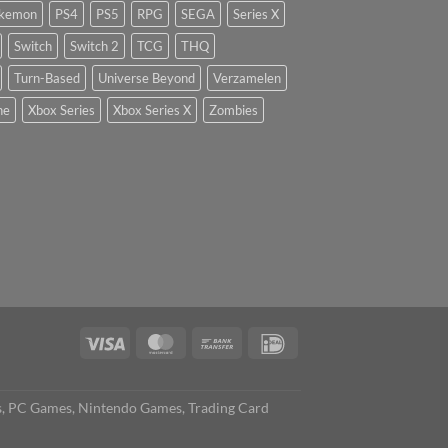
kemon
PS4
PS5
RPG
SEGA
Series X
Switch
Switch 2
TCG
THQ
Turn-Based
Universe Beyond
Verzamelen
ne
Xbox Series
Xbox Series X
Zombies
s, PC Games, Nintendo Games, Trading Card