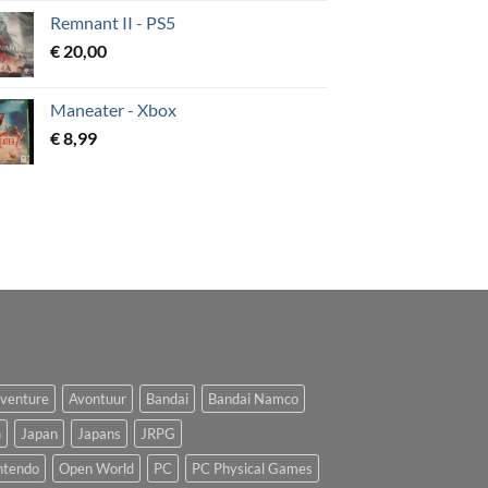
Remnant II - PS5
€
20,00
Maneater - Xbox
€
8,99
venture
Avontuur
Bandai
Bandai Namco
n
Japan
Japans
JRPG
ntendo
Open World
PC
PC Physical Games