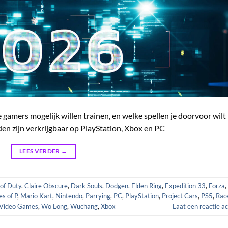
die gamers mogelijk willen trainen, en welke spellen je doorvoor wilt
n zijn verkrijgbaar op PlayStation, Xbox en PC
LEES VERDER
→
 of Duty
,
Claire Obscure
,
Dark Souls
,
Dodgen
,
Elden Ring
,
Expedition 33
,
Forza
,
es of P
,
Mario Kart
,
Nintendo
,
Parrying
,
PC
,
PlayStation
,
Project Cars
,
PS5
,
Rac
Video Games
,
Wo Long
,
Wuchang
,
Xbox
Laat een reactie a