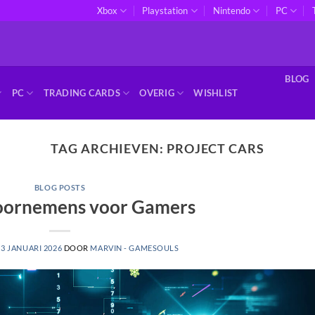
Xbox
Playstation
Nintendo
PC
BLOG
PC
TRADING CARDS
OVERIG
WISHLIST
TAG ARCHIEVEN:
PROJECT CARS
BLOG POSTS
oornemens voor Gamers
P
3 JANUARI 2026
DOOR
MARVIN - GAMESOULS