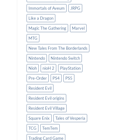
Immortals of Aveum
JRPG
Like a Dragon
Magic The Gathering
Marvel
MTG
New Tales From The Borderlands
Nintendo
Nintendo Switch
Nioh
nioH 2
PlayStation
Pre-Order
PS4
PS5
Resident Evil
Resident Evil origins
Resident Evil Village
Square Enix
Tales of Vesperia
TCG
TemTem
Trading Card Game