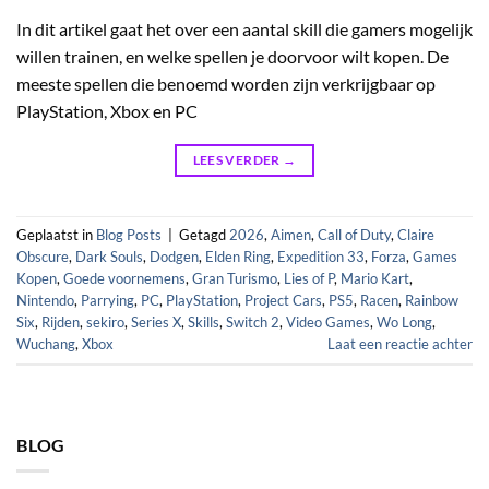
In dit artikel gaat het over een aantal skill die gamers mogelijk
willen trainen, en welke spellen je doorvoor wilt kopen. De
meeste spellen die benoemd worden zijn verkrijgbaar op
PlayStation, Xbox en PC
LEES VERDER
→
Geplaatst in
Blog Posts
|
Getagd
2026
,
Aimen
,
Call of Duty
,
Claire
Obscure
,
Dark Souls
,
Dodgen
,
Elden Ring
,
Expedition 33
,
Forza
,
Games
Kopen
,
Goede voornemens
,
Gran Turismo
,
Lies of P
,
Mario Kart
,
Nintendo
,
Parrying
,
PC
,
PlayStation
,
Project Cars
,
PS5
,
Racen
,
Rainbow
Six
,
Rijden
,
sekiro
,
Series X
,
Skills
,
Switch 2
,
Video Games
,
Wo Long
,
Wuchang
,
Xbox
Laat een reactie achter
BLOG