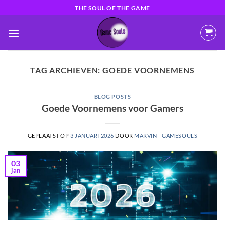
Ga
THE SOUL OF THE GAME
naar
inhoud
TAG ARCHIEVEN:
GOEDE VOORNEMENS
BLOG POSTS
Goede Voornemens voor Gamers
GEPLAATST OP
3 JANUARI 2026
DOOR
MARVIN - GAMESOULS
03
jan