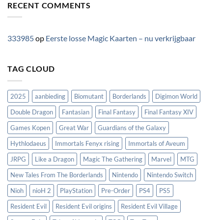
RECENT COMMENTS
333985
op
Eerste losse Magic Kaarten – nu verkrijgbaar
TAG CLOUD
2025
aanbieding
Biomutant
Borderlands
Digimon World
Double Dragon
Fantasian
Final Fantasy
Final Fantasy XIV
Games Kopen
Great War
Guardians of the Galaxy
Hythlodaeus
Immortals Fenyx rising
Immortals of Aveum
JRPG
Like a Dragon
Magic The Gathering
Marvel
MTG
New Tales From The Borderlands
Nintendo
Nintendo Switch
Nioh
nioH 2
PlayStation
Pre-Order
PS4
PS5
Resident Evil
Resident Evil origins
Resident Evil Village