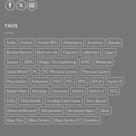
TAGS
Actie
Action
Action RPG
Adventure
Avontuur
Bandai
Bandai Namco
Beat em Up
Capcom
collection
Japan
Japans
JRPG
Magic The Gathering
MTG
Nintendo
Open World
PC
PC Physical Games
Physical Game
Playstation
Pokemon
PS4
PS5
RPG
SEGA
Series X
Spider-Man
Strategy
Survival
Switch
Switch 2
TCG
THQ
THQ Nordic
Trading Card Game
Turn-Based
Universe Beyond
Verzamelen
Verzamel object
Xbox
Xbox One
Xbox Series
Xbox Series X
Zombies