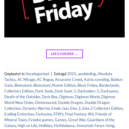
LEES VERDER
→
Geplaatst in
Uncategorized
|
Getagd
2025
,
aanbieding
,
Absolute
Tactics
,
AC Mirage
,
AC Rogue
,
Assassins Creed
,
Astria scending
,
Baldurs
Gate
,
Biomutant
,
Biomutant Atomic Edition
,
Black Friday
,
Borderlands
,
Collectors Edition
,
Dark Souls
,
Dark Souls 3
,
Darksiders 3
,
Darkspore
,
Death of the Outsider
,
Deck Box
,
Digimon
,
Digimon World
,
Digimon
World New Order
,
Dishonoured
,
Double Dragon
,
Double Dragon
Collection
,
Dynasty Warrior
,
Einde Jaar
,
Elex 2
,
Elex 2 Collectors Edition
,
Endling Extinction
,
Fantasian
,
FFXIV
,
Final Fantasy XIV
,
Friends of
Mineral Town
,
Fysieke games
,
Games
,
Great War
,
Guardians of the
Galaxy
,
High on Life
,
Holliday
,
Hythlodaeus
,
Immortals Fenyx rising
,