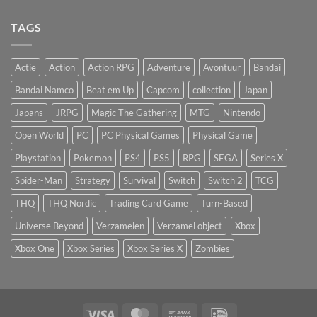
TAGS
Actie
Action
Action RPG
Adventure
Avontuur
Bandai
Bandai Namco
Beat em Up
Capcom
collection
Japan
Japans
JRPG
Magic The Gathering
MTG
Nintendo
Open World
PC
PC Physical Games
Physical Game
Playstation
Pokemon
PS4
PS5
RPG
SEGA
Series X
Spider-Man
Strategy
Survival
Switch
Switch 2
TCG
THQ
THQ Nordic
Trading Card Game
Turn-Based
Universe Beyond
Verzamelen
Verzamel object
Xbox
Xbox One
Xbox Series
Xbox Series X
Zombies