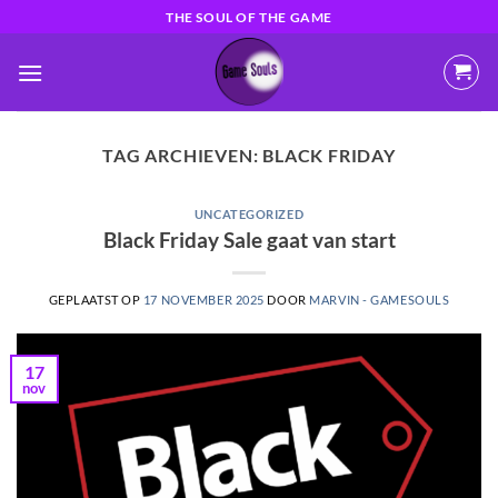
Ga
THE SOUL OF THE GAME
naar
inhoud
TAG ARCHIEVEN:
BLACK FRIDAY
UNCATEGORIZED
Black Friday Sale gaat van start
GEPLAATST OP
17 NOVEMBER 2025
DOOR
MARVIN - GAMESOULS
17
nov