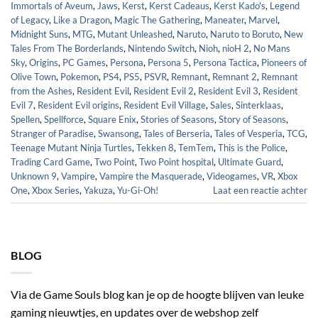
Immortals of Aveum
,
Jaws
,
Kerst
,
Kerst Cadeaus
,
Kerst Kado's
,
Legend
of Legacy
,
Like a Dragon
,
Magic The Gathering
,
Maneater
,
Marvel
,
Midnight Suns
,
MTG
,
Mutant Unleashed
,
Naruto
,
Naruto to Boruto
,
New
Tales From The Borderlands
,
Nintendo Switch
,
Nioh
,
nioH 2
,
No Mans
Sky
,
Origins
,
PC Games
,
Persona
,
Persona 5
,
Persona Tactica
,
Pioneers of
Olive Town
,
Pokemon
,
PS4
,
PS5
,
PSVR
,
Remnant
,
Remnant 2
,
Remnant
from the Ashes
,
Resident Evil
,
Resident Evil 2
,
Resident Evil 3
,
Resident
Evil 7
,
Resident Evil origins
,
Resident Evil Village
,
Sales
,
Sinterklaas
,
Spellen
,
Spellforce
,
Square Enix
,
Stories of Seasons
,
Story of Seasons
,
Stranger of Paradise
,
Swansong
,
Tales of Berseria
,
Tales of Vesperia
,
TCG
,
Teenage Mutant Ninja Turtles
,
Tekken 8
,
TemTem
,
This is the Police
,
Trading Card Game
,
Two Point
,
Two Point hospital
,
Ultimate Guard
,
Unknown 9
,
Vampire
,
Vampire the Masquerade
,
Videogames
,
VR
,
Xbox
One
,
Xbox Series
,
Yakuza
,
Yu-Gi-Oh!
Laat een reactie achter
BLOG
Via de Game Souls blog kan je op de hoogte blijven van leuke
gaming nieuwtjes, en updates over de webshop zelf