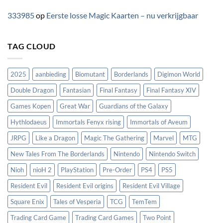
333985
op
Eerste losse Magic Kaarten – nu verkrijgbaar
TAG CLOUD
2025
aanbieding
Biomutant
Borderlands
Digimon World
Double Dragon
Fantasian
Final Fantasy
Final Fantasy XIV
Games Kopen
Great War
Guardians of the Galaxy
Hythlodaeus
Immortals Fenyx rising
Immortals of Aveum
JRPG
Like a Dragon
Magic The Gathering
Marvel
MTG
New Tales From The Borderlands
Nintendo
Nintendo Switch
Nioh
nioH 2
PlayStation
Pre-Order
PS4
PS5
Resident Evil
Resident Evil origins
Resident Evil Village
Square Enix
Tales of Vesperia
TCG
TemTem
Trading Card Game
Trading Card Games
Two Point