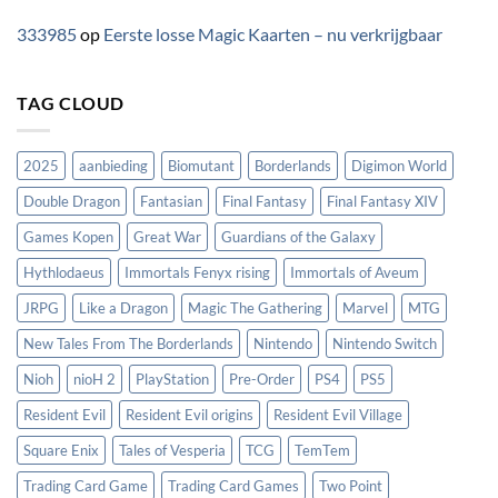
333985
op
Eerste losse Magic Kaarten – nu verkrijgbaar
TAG CLOUD
2025
aanbieding
Biomutant
Borderlands
Digimon World
Double Dragon
Fantasian
Final Fantasy
Final Fantasy XIV
Games Kopen
Great War
Guardians of the Galaxy
Hythlodaeus
Immortals Fenyx rising
Immortals of Aveum
JRPG
Like a Dragon
Magic The Gathering
Marvel
MTG
New Tales From The Borderlands
Nintendo
Nintendo Switch
Nioh
nioH 2
PlayStation
Pre-Order
PS4
PS5
Resident Evil
Resident Evil origins
Resident Evil Village
Square Enix
Tales of Vesperia
TCG
TemTem
Trading Card Game
Trading Card Games
Two Point