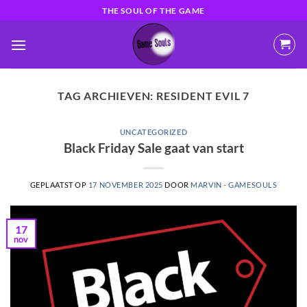
Ga
THE SOUL OF THE GAME
naar
inhoud
TAG ARCHIEVEN:
RESIDENT EVIL 7
UNCATEGORIZED
Black Friday Sale gaat van start
GEPLAATST OP
17 NOVEMBER 2025
DOOR
MARVIN - GAMESOULS
17
nov