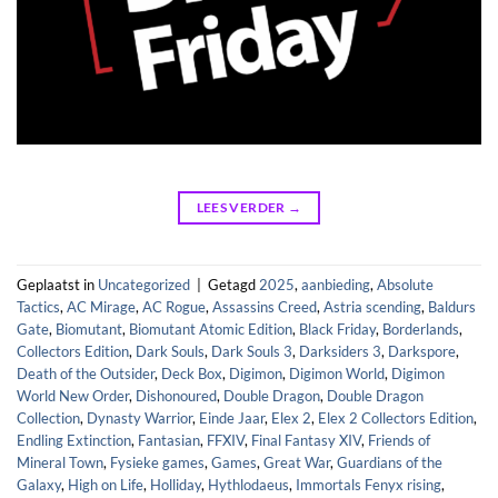
LEES VERDER
→
Geplaatst in
Uncategorized
|
Getagd
2025
,
aanbieding
,
Absolute
Tactics
,
AC Mirage
,
AC Rogue
,
Assassins Creed
,
Astria scending
,
Baldurs
Gate
,
Biomutant
,
Biomutant Atomic Edition
,
Black Friday
,
Borderlands
,
Collectors Edition
,
Dark Souls
,
Dark Souls 3
,
Darksiders 3
,
Darkspore
,
Death of the Outsider
,
Deck Box
,
Digimon
,
Digimon World
,
Digimon
World New Order
,
Dishonoured
,
Double Dragon
,
Double Dragon
Collection
,
Dynasty Warrior
,
Einde Jaar
,
Elex 2
,
Elex 2 Collectors Edition
,
Endling Extinction
,
Fantasian
,
FFXIV
,
Final Fantasy XIV
,
Friends of
Mineral Town
,
Fysieke games
,
Games
,
Great War
,
Guardians of the
Galaxy
,
High on Life
,
Holliday
,
Hythlodaeus
,
Immortals Fenyx rising
,