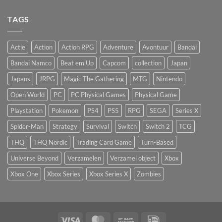
TAGS
Actie
Action
Action RPG
Adventure
Avontuur
Bandai
Bandai Namco
Beat em Up
Capcom
collection
Japan
Japans
JRPG
Magic The Gathering
MTG
Nintendo
Open World
PC
PC Physical Games
Physical Game
Playstation
Pokemon
PS4
PS5
RPG
SEGA
Series X
Spider-Man
Strategy
Survival
Switch
Switch 2
TCG
THQ
THQ Nordic
Trading Card Game
Turn-Based
Universe Beyond
Verzamelen
Verzamel object
Xbox
Xbox One
Xbox Series
Xbox Series X
Zombies