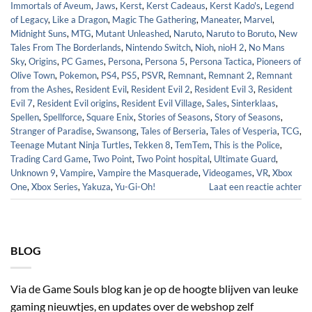
Immortals of Aveum
,
Jaws
,
Kerst
,
Kerst Cadeaus
,
Kerst Kado's
,
Legend
of Legacy
,
Like a Dragon
,
Magic The Gathering
,
Maneater
,
Marvel
,
Midnight Suns
,
MTG
,
Mutant Unleashed
,
Naruto
,
Naruto to Boruto
,
New
Tales From The Borderlands
,
Nintendo Switch
,
Nioh
,
nioH 2
,
No Mans
Sky
,
Origins
,
PC Games
,
Persona
,
Persona 5
,
Persona Tactica
,
Pioneers of
Olive Town
,
Pokemon
,
PS4
,
PS5
,
PSVR
,
Remnant
,
Remnant 2
,
Remnant
from the Ashes
,
Resident Evil
,
Resident Evil 2
,
Resident Evil 3
,
Resident
Evil 7
,
Resident Evil origins
,
Resident Evil Village
,
Sales
,
Sinterklaas
,
Spellen
,
Spellforce
,
Square Enix
,
Stories of Seasons
,
Story of Seasons
,
Stranger of Paradise
,
Swansong
,
Tales of Berseria
,
Tales of Vesperia
,
TCG
,
Teenage Mutant Ninja Turtles
,
Tekken 8
,
TemTem
,
This is the Police
,
Trading Card Game
,
Two Point
,
Two Point hospital
,
Ultimate Guard
,
Unknown 9
,
Vampire
,
Vampire the Masquerade
,
Videogames
,
VR
,
Xbox
One
,
Xbox Series
,
Yakuza
,
Yu-Gi-Oh!
Laat een reactie achter
BLOG
Via de Game Souls blog kan je op de hoogte blijven van leuke
gaming nieuwtjes, en updates over de webshop zelf