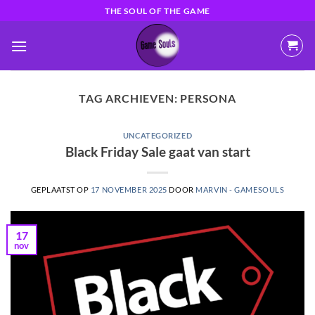
Ga
THE SOUL OF THE GAME
naar
inhoud
TAG ARCHIEVEN:
PERSONA
UNCATEGORIZED
Black Friday Sale gaat van start
GEPLAATST OP
17 NOVEMBER 2025
DOOR
MARVIN - GAMESOULS
17
nov