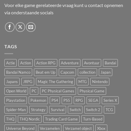
Voor elke game gerelateerde vraag kunt u contact opnemen
via onderstaande socials
TAGS
Actie
Action
Action RPG
Adventure
Avontuur
Bandai
Bandai Namco
Beat em Up
Capcom
collection
Japan
Japans
JRPG
Magic The Gathering
MTG
Nintendo
Open World
PC
PC Physical Games
Physical Game
Playstation
Pokemon
PS4
PS5
RPG
SEGA
Series X
Spider-Man
Strategy
Survival
Switch
Switch 2
TCG
THQ
THQ Nordic
Trading Card Game
Turn-Based
Universe Beyond
Verzamelen
Verzamel object
Xbox