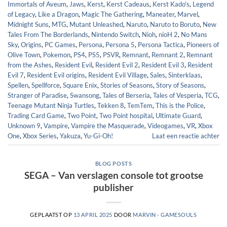
Immortals of Aveum
,
Jaws
,
Kerst
,
Kerst Cadeaus
,
Kerst Kado's
,
Legend
of Legacy
,
Like a Dragon
,
Magic The Gathering
,
Maneater
,
Marvel
,
Midnight Suns
,
MTG
,
Mutant Unleashed
,
Naruto
,
Naruto to Boruto
,
New
Tales From The Borderlands
,
Nintendo Switch
,
Nioh
,
nioH 2
,
No Mans
Sky
,
Origins
,
PC Games
,
Persona
,
Persona 5
,
Persona Tactica
,
Pioneers of
Olive Town
,
Pokemon
,
PS4
,
PS5
,
PSVR
,
Remnant
,
Remnant 2
,
Remnant
from the Ashes
,
Resident Evil
,
Resident Evil 2
,
Resident Evil 3
,
Resident
Evil 7
,
Resident Evil origins
,
Resident Evil Village
,
Sales
,
Sinterklaas
,
Spellen
,
Spellforce
,
Square Enix
,
Stories of Seasons
,
Story of Seasons
,
Stranger of Paradise
,
Swansong
,
Tales of Berseria
,
Tales of Vesperia
,
TCG
,
Teenage Mutant Ninja Turtles
,
Tekken 8
,
TemTem
,
This is the Police
,
Trading Card Game
,
Two Point
,
Two Point hospital
,
Ultimate Guard
,
Unknown 9
,
Vampire
,
Vampire the Masquerade
,
Videogames
,
VR
,
Xbox
One
,
Xbox Series
,
Yakuza
,
Yu-Gi-Oh!
Laat een reactie achter
BLOG POSTS
SEGA – Van verslagen console tot grootse
publisher
GEPLAATST OP
13 APRIL 2025
DOOR
MARVIN - GAMESOULS