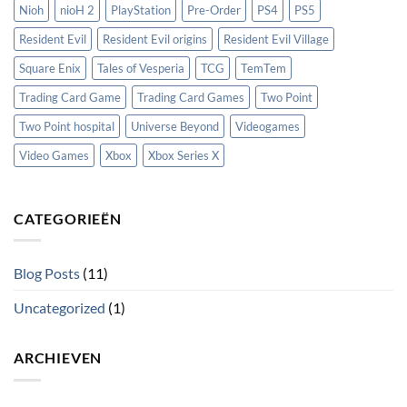
Nioh
nioH 2
PlayStation
Pre-Order
PS4
PS5
Resident Evil
Resident Evil origins
Resident Evil Village
Square Enix
Tales of Vesperia
TCG
TemTem
Trading Card Game
Trading Card Games
Two Point
Two Point hospital
Universe Beyond
Videogames
Video Games
Xbox
Xbox Series X
CATEGORIEËN
Blog Posts
(11)
Uncategorized
(1)
ARCHIEVEN