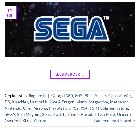
13
apr
LEES VERDER
→
Geplaatst in
Blog Posts
|
Getagd
360
,
80's
,
90's
,
ATLUS
,
Console War
,
DS
,
Knuckles
,
Last of Us
,
Like A Fragon
,
Mario
,
Megadrive
,
Methapor
,
Nintendo
,
One
,
Persona
,
PlayStation
,
PS2
,
PS4
,
PSP
,
Publisher
,
Saturn
,
SEGA
,
Shin Megami
,
Sonic
,
Switch
,
Theme Hospital
,
Two Point
,
Unicorn
Overlord
,
Xbox
,
Yakuza
Laat een reactie achter