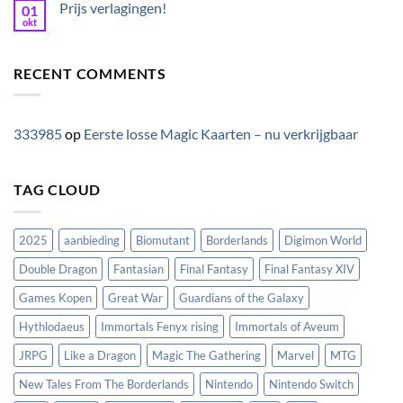
Prijs verlagingen!
01
okt
RECENT COMMENTS
333985
op
Eerste losse Magic Kaarten – nu verkrijgbaar
TAG CLOUD
2025
aanbieding
Biomutant
Borderlands
Digimon World
Double Dragon
Fantasian
Final Fantasy
Final Fantasy XIV
Games Kopen
Great War
Guardians of the Galaxy
Hythlodaeus
Immortals Fenyx rising
Immortals of Aveum
JRPG
Like a Dragon
Magic The Gathering
Marvel
MTG
New Tales From The Borderlands
Nintendo
Nintendo Switch