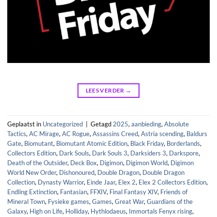
LEES VERDER
→
Geplaatst in
Uncategorized
|
Getagd
2025
,
aanbieding
,
Absolute
Tactics
,
AC Mirage
,
AC Rogue
,
Assassins Creed
,
Astria scending
,
Baldurs
Gate
,
Biomutant
,
Biomutant Atomic Edition
,
Black Friday
,
Borderlands
,
Collectors Edition
,
Dark Souls
,
Dark Souls 3
,
Darksiders 3
,
Darkspore
,
Death of the Outsider
,
Deck Box
,
Digimon
,
Digimon World
,
Digimon
World New Order
,
Dishonoured
,
Double Dragon
,
Double Dragon
Collection
,
Dynasty Warrior
,
Einde Jaar
,
Elex 2
,
Elex 2 Collectors Edition
,
Endling Extinction
,
Fantasian
,
FFXIV
,
Final Fantasy XIV
,
Friends of
Mineral Town
,
Fysieke games
,
Games
,
Great War
,
Guardians of the
Galaxy
,
High on Life
,
Holliday
,
Hythlodaeus
,
Immortals Fenyx rising
,