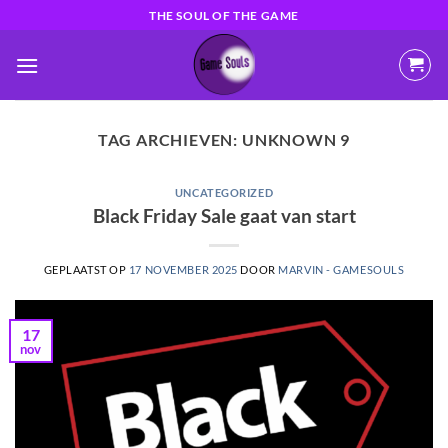
Ga
THE SOUL OF THE GAME
naar
inhoud
TAG ARCHIEVEN:
UNKNOWN 9
UNCATEGORIZED
Black Friday Sale gaat van start
GEPLAATST OP
17 NOVEMBER 2025
DOOR
MARVIN - GAMESOULS
17
nov