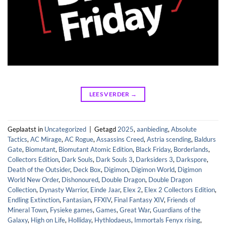
LEES VERDER
→
Geplaatst in
Uncategorized
|
Getagd
2025
,
aanbieding
,
Absolute
Tactics
,
AC Mirage
,
AC Rogue
,
Assassins Creed
,
Astria scending
,
Baldurs
Gate
,
Biomutant
,
Biomutant Atomic Edition
,
Black Friday
,
Borderlands
,
Collectors Edition
,
Dark Souls
,
Dark Souls 3
,
Darksiders 3
,
Darkspore
,
Death of the Outsider
,
Deck Box
,
Digimon
,
Digimon World
,
Digimon
World New Order
,
Dishonoured
,
Double Dragon
,
Double Dragon
Collection
,
Dynasty Warrior
,
Einde Jaar
,
Elex 2
,
Elex 2 Collectors Edition
,
Endling Extinction
,
Fantasian
,
FFXIV
,
Final Fantasy XIV
,
Friends of
Mineral Town
,
Fysieke games
,
Games
,
Great War
,
Guardians of the
Galaxy
,
High on Life
,
Holliday
,
Hythlodaeus
,
Immortals Fenyx rising
,