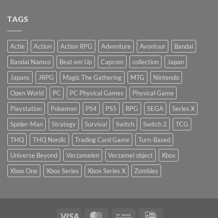
TAGS
Actie
Action
Action RPG
Adventure
Avontuur
Bandai
Bandai Namco
Beat em Up
Capcom
collection
Japan
Japans
JRPG
Magic The Gathering
MTG
Nintendo
Open World
PC
PC Physical Games
Physical Game
Playstation
Pokemon
PS4
PS5
RPG
SEGA
Series X
Spider-Man
Strategy
Survival
Switch
Switch 2
TCG
THQ
THQ Nordic
Trading Card Game
Turn-Based
Universe Beyond
Verzamelen
Verzamel object
Xbox
Xbox One
Xbox Series
Xbox Series X
Zombies