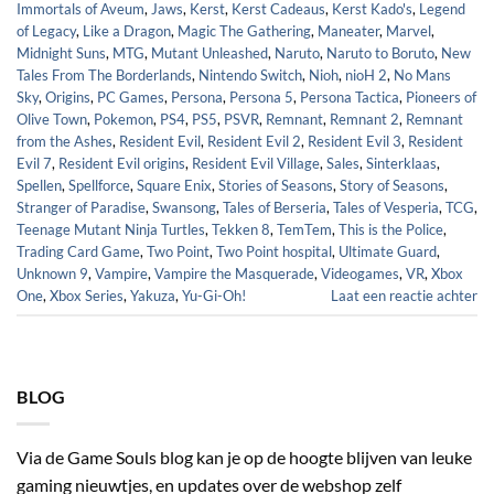
Immortals of Aveum
,
Jaws
,
Kerst
,
Kerst Cadeaus
,
Kerst Kado's
,
Legend
of Legacy
,
Like a Dragon
,
Magic The Gathering
,
Maneater
,
Marvel
,
Midnight Suns
,
MTG
,
Mutant Unleashed
,
Naruto
,
Naruto to Boruto
,
New
Tales From The Borderlands
,
Nintendo Switch
,
Nioh
,
nioH 2
,
No Mans
Sky
,
Origins
,
PC Games
,
Persona
,
Persona 5
,
Persona Tactica
,
Pioneers of
Olive Town
,
Pokemon
,
PS4
,
PS5
,
PSVR
,
Remnant
,
Remnant 2
,
Remnant
from the Ashes
,
Resident Evil
,
Resident Evil 2
,
Resident Evil 3
,
Resident
Evil 7
,
Resident Evil origins
,
Resident Evil Village
,
Sales
,
Sinterklaas
,
Spellen
,
Spellforce
,
Square Enix
,
Stories of Seasons
,
Story of Seasons
,
Stranger of Paradise
,
Swansong
,
Tales of Berseria
,
Tales of Vesperia
,
TCG
,
Teenage Mutant Ninja Turtles
,
Tekken 8
,
TemTem
,
This is the Police
,
Trading Card Game
,
Two Point
,
Two Point hospital
,
Ultimate Guard
,
Unknown 9
,
Vampire
,
Vampire the Masquerade
,
Videogames
,
VR
,
Xbox
One
,
Xbox Series
,
Yakuza
,
Yu-Gi-Oh!
Laat een reactie achter
BLOG
Via de Game Souls blog kan je op de hoogte blijven van leuke
gaming nieuwtjes, en updates over de webshop zelf