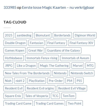
333985
op
Eerste losse Magic Kaarten – nu verkrijgbaar
TAG CLOUD
2025
aanbieding
Biomutant
Borderlands
Digimon World
Double Dragon
Fantasian
Final Fantasy
Final Fantasy XIV
Games Kopen
Great War
Guardians of the Galaxy
Hythlodaeus
Immortals Fenyx rising
Immortals of Aveum
JRPG
Like a Dragon
Magic The Gathering
Marvel
MTG
New Tales From The Borderlands
Nintendo
Nintendo Switch
Nioh
nioH 2
PlayStation
Pre-Order
PS4
PS5
Resident Evil
Resident Evil origins
Resident Evil Village
Square Enix
Tales of Vesperia
TCG
TemTem
Trading Card Game
Trading Card Games
Two Point